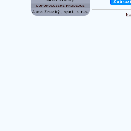
Zobrazi
DOPORUČUJEME PRODEJCE
Auto Zrucký, spol. s r.o.
Na