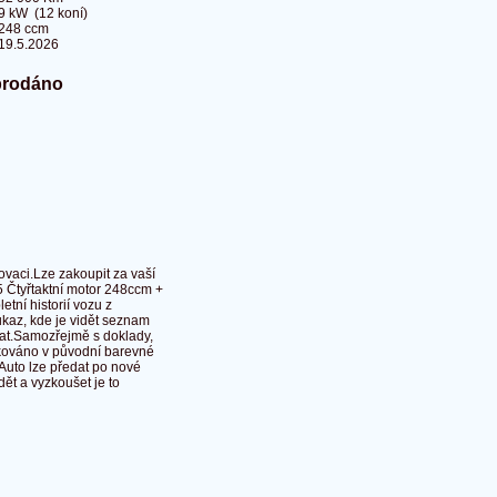
9 kW (12 koní)
248 ccm
19.5.2026
prodáno
aci.Lze zakoupit za vaší
 Čtyřtaktní motor 248ccm +
tní historií vozu z
ůkaz, kde je vidět seznam
ovat.Samozřejmě s doklady,
akováno v původní barevné
Auto lze předat po nové
ět a vyzkoušet je to