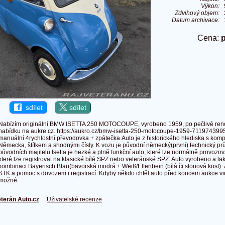
Výkon:
Zdvihový objem:
Datum archivace:
Cena:
sdílet
sdílet
Nabízím originální BMW ISETTA 250 MOTOCOUPE, vyrobeno 1959, po pečlivé renov
nabídku na aukre.cz. https://aukro.cz/bmw-isetta-250-motocoupe-1959-7119743995
manuální 4rychlostní převodovka + zpátečka.Auto je z historického hlediska s komple
Německa, štítkem a shodnými čísly. K vozu je původní německý(první) technický pr
původních majitelů.Isetta je hezké a plně funkční auto, které lze normálně provoz
které lze registrovat na klasické bílé SPZ nebo veteránské SPZ. Auto vyrobeno a l
kombinaci Bayerisch Blau(bavorská modrá + Weiß/Elfenbein (bílá či slonová kost)..
STK a pomoc s dovozem i registrací. Kdyby někdo chtěl auto před koncem aukce vid
možné.
terán Auto.cz
Uživatelské recenze