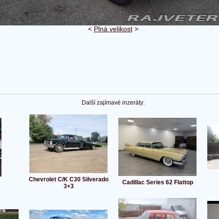
<
Plná velikost
>
Další zajímavé inzeráty:
Chevrolet C/K C30 Silverado
Cadillac Series 62 Flattop
3+3