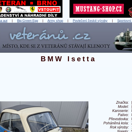
a aut
|
Big Green Egg
|
Army shop
|
Povlečení české výroby
|
Sportovní
BMW Isetta
Značka:
Model:
Karoserie:
Palivo:
Převodovka:
Poháněná kola:
Rok výroby:
Najeto: