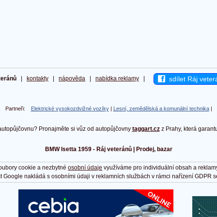
sdílet Ráj veter
teránů
|
kontakty
|
nápověda
|
nabídka reklamy
|
Partneři:
Elektrické vysokozdvižné vozíky
|
Lesní, zemědělská a komunální technika
|
autopůjčovnu? Pronajměte si vůz od autopůjčovny
taggart.cz
z Prahy, která garant
BMW Isetta 1959 - Ráj veteránů | Prodej, bazar
oubory cookie a nezbytné
osobní údaje
využíváme pro individuální obsah a reklam
t Google nakládá s osobními údaji v reklamních službách v rámci nařízení GDPR s