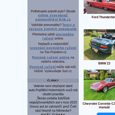
Potřebujete pojistit auto? Zkuste
online srovnávač
Ford Thunderbi
autopojištění Klik.cz
Vybíráte pneumatiky?
Testy a
recenze zimních pneumatik
.
Přehledný výběr
povinného
ručení
online.
Nejlepší a nejlevnější
srovnání povinného ručení
na Top-Pojisteni.cz
Povinné ručení online
na
vašeho veterána.
BMW Z3
Povinné ručení
může stát míň.
Vážně. Vyzkoušejte Suri.cz.
ČLÁNKY
Veterán není obyčejné staré
auto.Pojištění historických vozů má
vlastní pravidla
Škoda ovládla žebříček
nejpůjčovanějších aut v roce 2025
Chevrolet Corvette C
Dovoz aut ze zahraničí: proč Češi
manuál
sází hlavně na Německo?
další články