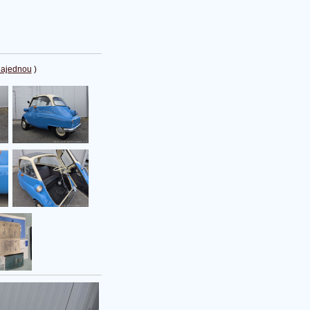
najednou
)