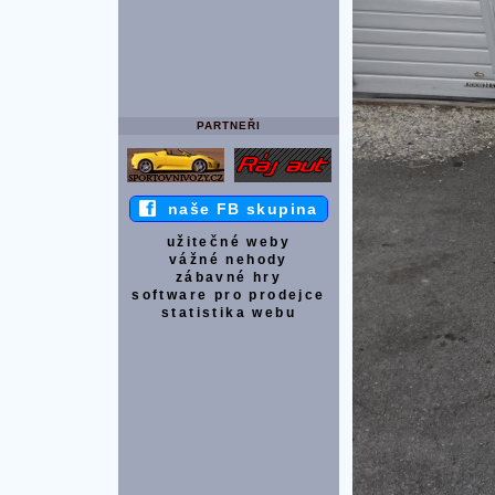
PARTNEŘI
naše FB skupina
užitečné weby
vážné nehody
zábavné hry
software pro prodejce
statistika webu