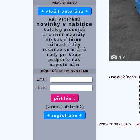
HLAVNÍ MENU
+ vložit veterána +
Ráj veteránů
novinky v nabídce
katalog prodejců
archivní inzeráty
diskusní fórum
náhradní díly
recenze veteránů
rady při koupi
17
podpořte nás
napište nám
PŘIHLÁŠENÍ DO SYSTÉMU
Doplňující popis:
Email:
Heslo:
( zapomenuté heslo? )
+ registrace +
Veteráni na
Auto.cz
:
Ve