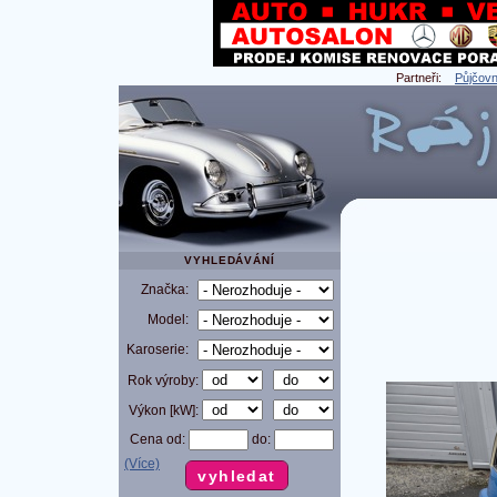
Partneři:
Půjčovn
VYHLEDÁVÁNÍ
Značka:
Model:
Karoserie:
Rok výroby:
Výkon [kW]:
Cena od:
do:
(Více)