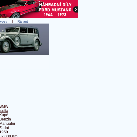
 vozy
|
Ráj aut
BMW
Isetta
Kupé
Benzín
Manuální
Zadní
1959
52 000 Km