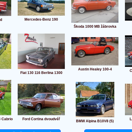
Mercedes-Benz 190
rd
Škoda 1000 MB žábrovka
Austin Healey 100-4
C
Fiat 130 116 Berlina 1300
3 Cabrio
Ford Cortina dvoudvéř
L
BMW Alpina B10V8 (5)