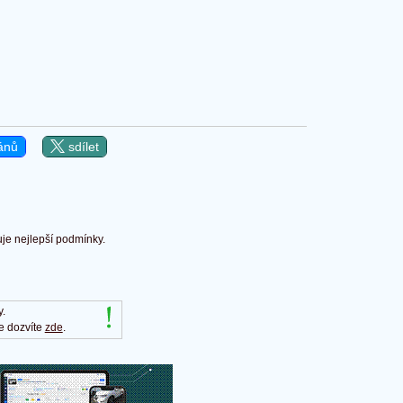
ánů
sdílet
uje nejlepší podmínky.
y.
e dozvíte
zde
.