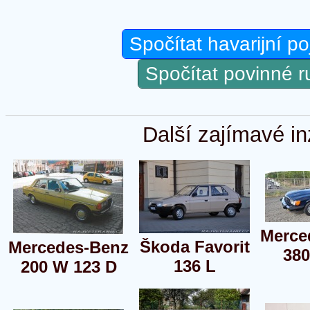
Spočítat havarijní po
Spočítat povinné 
Další zajímavé in
Merce
Škoda Favorit
Mercedes-Benz
38
136 L
200 W 123 D