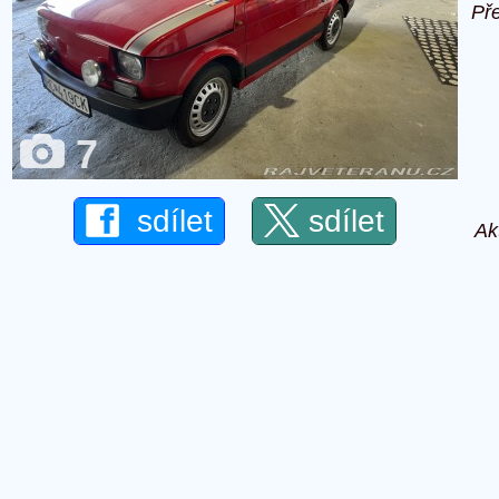
Př
7
sdílet
sdílet
Ak