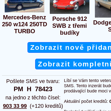
Mercedes-Benz
Porsche 912
Dodge
250 w124 250TD
SWB z třemi
TURBO
budíky
Zobrazit nově přida
Zobrazit kompletn
Pošlete SMS ve tvaru:
Líbí se Vám tento veter
SMS. Tento inzerát bud
PM  H  78423
prodávající bude moci vlo
na jedno z těchto čísel:
Aktuální počet kreditů:
903 33 99
(+120 kreditů)