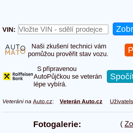
VIN:
Naši zkušení technici vám
P
pomůžou prověřit stav vozu.
S připravenou
Spočí
AutoPůjčkou se veterán
lépe vybírá.
Veteráni na
Auto.cz
:
Veterán Auto.cz
Uživatel
Fotogalerie:
(
Zo