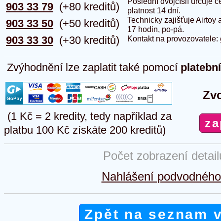
Poslední dvojčíslí určuje
903 33 79
(+80 kreditů)
platnost 14 dní.
Technicky zajišťuje Airtoy 
903 33 50
(+50 kreditů)
17 hodin, po-pá.
903 33 30
(+30 kreditů)
Kontakt na provozovatele:
Zvýhodnění lze zaplatit také pomocí
platebn
Zvo
(1 Kč = 2 kredity, tedy například za
platbu 100 Kč získáte 200 kreditů)
Počet zobrazení detai
Nahlášení podvodného 
Zpět na seznam 