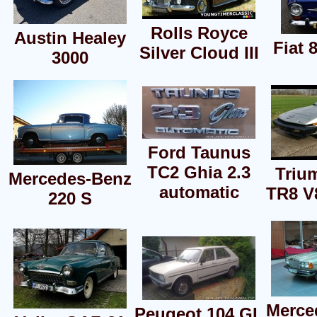
Rolls Royce
Austin Healey
Fiat 
Silver Cloud III
3000
Ford Taunus
TC2 Ghia 2.3
Triu
Mercedes-Benz
automatic
TR8 V
220 S
Merce
Peugeot 104 GL