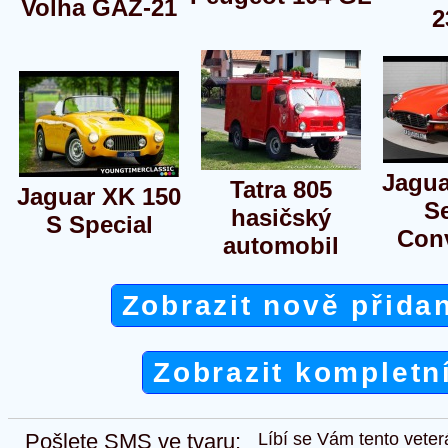
Volha GAZ-21
2
Jagua
Tatra 805
Jaguar XK 150
Se
hasičský
S Special
Conv
automobil
Zobrazit nově přida
Zobrazit kompletn
Pošlete SMS ve tvaru:
Líbí se Vám tento veter