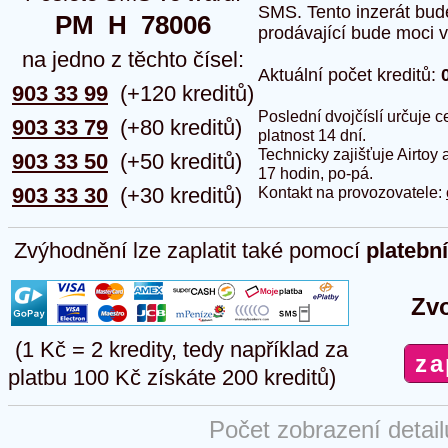
SMS. Tento inzerát bud
PM  H  78006
prodávající bude moci vlo
na jedno z těchto čísel:
Aktuální počet kreditů:
903 33 99
(+120 kreditů)
Poslední dvojčíslí určuje
903 33 79
(+80 kreditů)
platnost 14 dní.
Technicky zajišťuje Airtoy 
903 33 50
(+50 kreditů)
17 hodin, po-pá.
903 33 30
(+30 kreditů)
Kontakt na provozovatele:
Zvýhodnění lze zaplatit také pomocí
platebn
Zvo
(1 Kč = 2 kredity, tedy například za
platbu 100 Kč získáte 200 kreditů)
Počet zobrazení detai