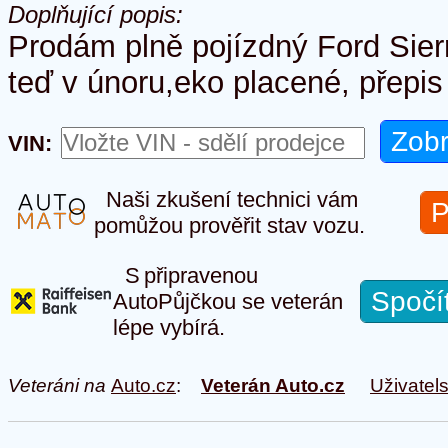
Doplňující popis:
Prodám plně pojízdný Ford Sier
teď v únoru,eko placené, přepi
VIN:
Naši zkušení technici vám
P
pomůžou prověřit stav vozu.
S připravenou
Spočí
AutoPůjčkou se veterán
lépe vybírá.
Veteráni na
Auto.cz
:
Veterán Auto.cz
Uživatel