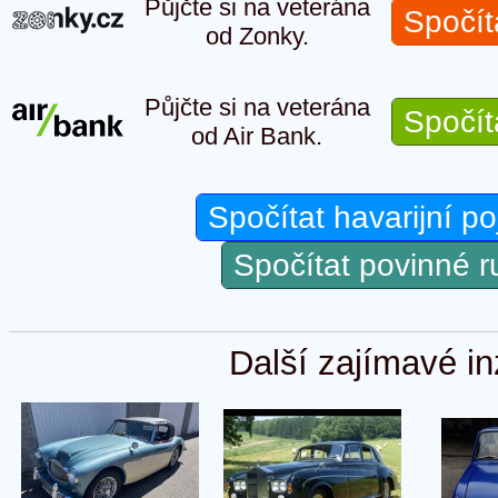
Půjčte si na veterána
Spočít
od Zonky.
Půjčte si na veterána
Spočít
od Air Bank.
Spočítat havarijní po
Spočítat povinné 
Další zajímavé in