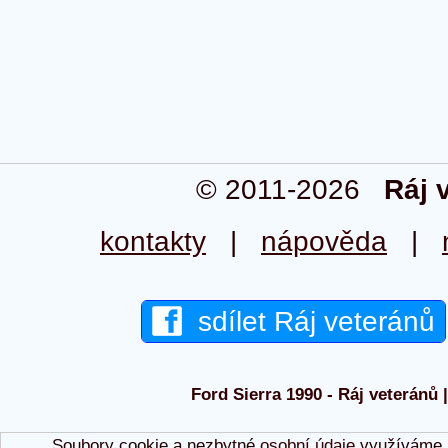
© 2011-2026
Ráj 
kontakty
|
nápověda
|
sdílet Ráj veteránů
Ford Sierra 1990 - Ráj veteránů 
Soubory cookie a nezbytné
osobní údaje
využíváme p