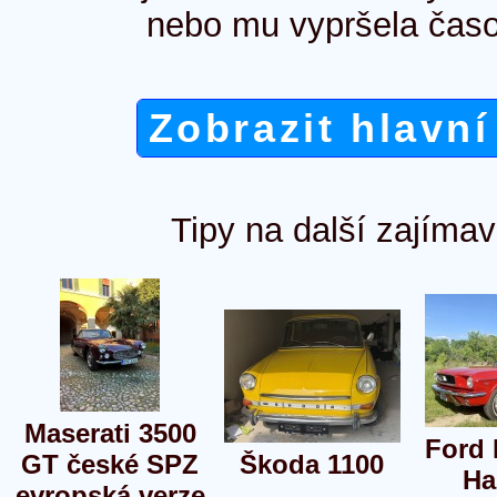
nebo mu vypršela časo
Zobrazit hlavní
Tipy na další zajímav
Maserati 3500
Ford
GT české SPZ
Škoda 1100
Ha
evropská verze