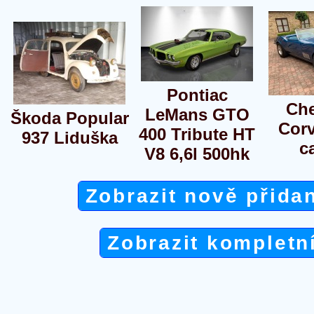
Pontiac
Che
LeMans GTO
Škoda Popular
Corv
400 Tribute HT
937 Liduška
c
V8 6,6l 500hk
Zobrazit nově přida
Zobrazit kompletn