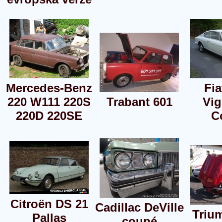
Mercedes-Benz
Fia
220 W111 220S
Trabant 601
Vig
220D 220SE
C
Citroën DS 21
Cadillac DeVille
Triu
Pallas
coupé