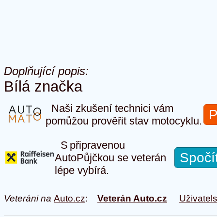
Doplňující popis:
Bílá značka
Naši zkušení technici vám
P
pomůžou prověřit stav motocyklu.
S připravenou
Spočí
AutoPůjčkou se veterán
lépe vybírá.
Veteráni na
Auto.cz
:
Veterán Auto.cz
Uživatel