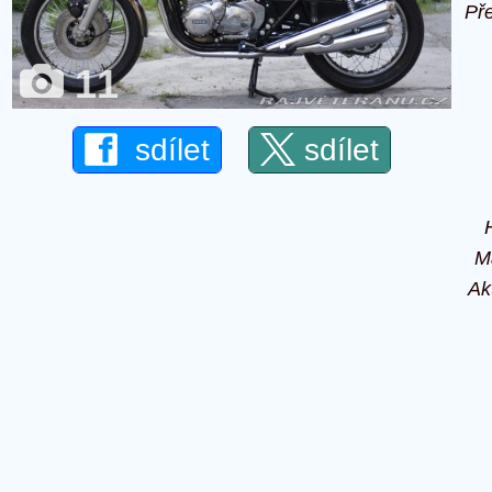
Př
11
sdílet
sdílet
M
Ak