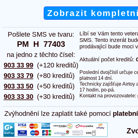
Zobrazit kompletn
Pošlete SMS ve tvaru:
Líbí se Vám tento veter
SMS. Tento inzerát bud
PM  H  77403
prodávající bude moci vlo
na jedno z těchto čísel:
Aktuální počet kreditů:
903 33 99
(+120 kreditů)
Poslední dvojčíslí určuje
903 33 79
(+80 kreditů)
platnost 14 dní.
Technicky zajišťuje Airtoy 
903 33 50
(+50 kreditů)
17 hodin, po-pá.
903 33 30
(+30 kreditů)
Kontakt na provozovatele:
Zvýhodnění lze zaplatit také pomocí
platebn
Zvo