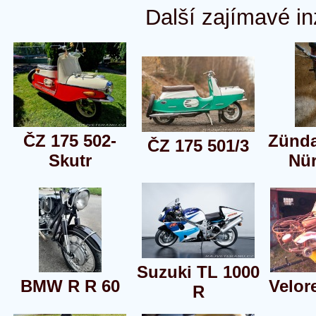
Další zajímavé in
ČZ 175 502-
Zünd
ČZ 175 501/3
Skutr
Nü
Suzuki TL 1000
BMW R R 60
Velor
R