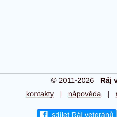
© 2011-2026
Ráj 
kontakty
|
nápověda
|
sdílet Ráj veteránů