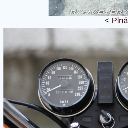
<
Plná