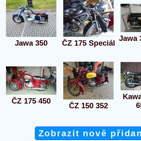
Jawa 
Jawa 350
ČZ 175 Speciál
Kawa
ČZ 175 450
6
ČZ 150 352
Zobrazit nově přida