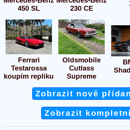
Mercedes-Benz
Mercedes-Benz
450 SL
230 CE
Ferrari
Oldsmobile
B
Testarossa
Cutlass
Shad
koupím repliku
Supreme
Zobrazit nově přida
Zobrazit kompletn