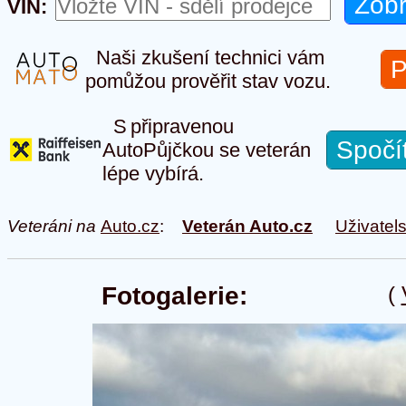
VIN:
Naši zkušení technici vám
P
pomůžou prověřit stav vozu.
S připravenou
Spočí
AutoPůjčkou se veterán
lépe vybírá.
Veteráni na
Auto.cz
:
Veterán Auto.cz
Uživatel
Fotogalerie:
(