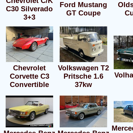
Chevrolet C/K
Ford Mustang
Old
C30 Silverado
GT Coupe
Cu
3+3
Chevrolet
Volkswagen T2
Volh
Corvette C3
Pritsche 1.6
Convertible
37kw
Merce