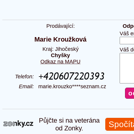
Prodávající:
Odpo
Váš e
Marie Kroužková
Kraj: Jihočeský
Váš d
Chyšky
Odkaz na MAPU
Telefon:
Email:
marie.krouzko****seznam.cz
Půjčte si na veterána
Spočít
od Zonky.