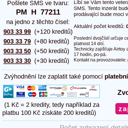
Pošlete SMS ve tvaru:
Líbí se Vám tento veter
SMS. Tento inzerát bud
PM  H  77211
prodávající bude moci vlo
na jedno z těchto čísel:
Aktuální počet kreditů:
903 33 99
(+120 kreditů)
Poslední dvojčíslí určuje
903 33 79
(+80 kreditů)
platnost 14 dní.
Technicky zajišťuje Airtoy 
903 33 50
(+50 kreditů)
17 hodin, po-pá.
903 33 30
(+30 kreditů)
Kontakt na provozovatele:
Zvýhodnění lze zaplatit také pomocí
platebn
Zvo
(1 Kč = 2 kredity, tedy například za
platbu 100 Kč získáte 200 kreditů)
Počet zobrazení detai