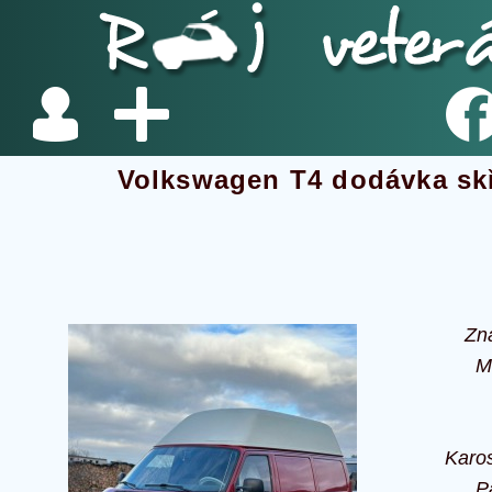
Volkswagen T4 dodávka sk
Zn
M
Karos
P