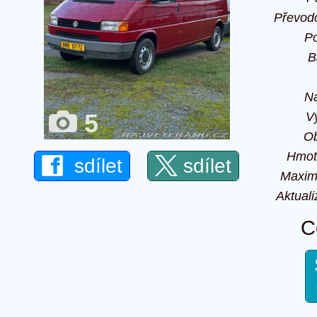
Převod
P
B
Na
5
V
O
Hmot
sdílet
sdílet
Maxim
Aktuali
C