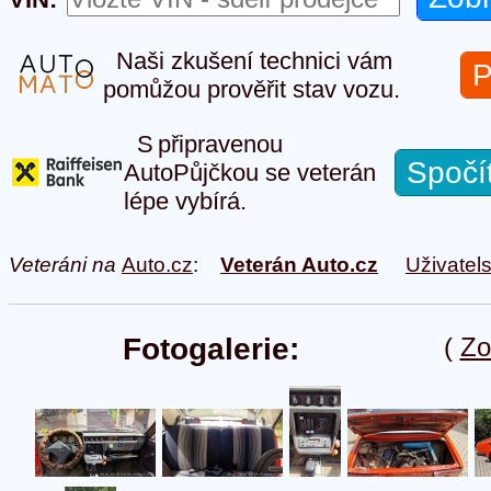
Naši zkušení technici vám
P
pomůžou prověřit stav vozu.
S připravenou
Spočí
AutoPůjčkou se veterán
lépe vybírá.
Veteráni na
Auto.cz
:
Veterán Auto.cz
Uživatel
Fotogalerie:
(
Zo