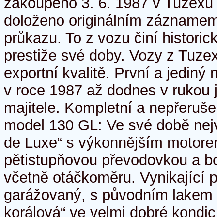
zakoupeno 3. 6. 1987 v Tuzexu 
doloženo originálním zázname
průkazu. To z vozu činí historic
prestiže své doby. Vozy z Tuzex
exportní kvalitě. První a jediný
v roce 1987 až dodnes v rukou 
majitele. Kompletní a nepřeruše
model 130 GL: Ve své době nej
de Luxe“ s výkonnějším motor
pětistupňovou převodovkou a b
včetně otáčkoměru. Vynikající p
garážovaný, s původním lakem 
korálová“ ve velmi dobré kondici.