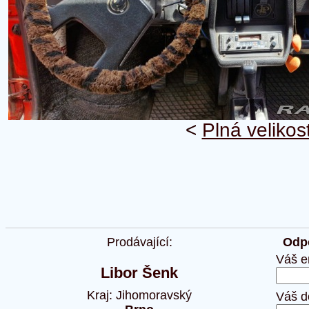
<
Plná velikos
Prodávající:
Odpo
Váš e
Libor Šenk
Kraj: Jihomoravský
Váš d