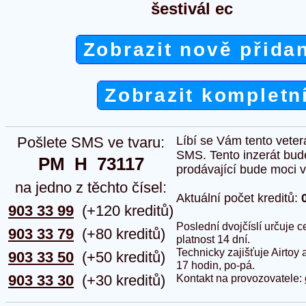
šestivál ec
Zobrazit nově přida
Zobrazit kompletn
Pošlete SMS ve tvaru:
Líbí se Vám tento veter
SMS. Tento inzerát bud
PM  H  73117
prodávající bude moci vlo
na jedno z těchto čísel:
Aktuální počet kreditů:
903 33 99
(+120 kreditů)
Poslední dvojčíslí určuje
903 33 79
(+80 kreditů)
platnost 14 dní.
Technicky zajišťuje Airtoy 
903 33 50
(+50 kreditů)
17 hodin, po-pá.
903 33 30
(+30 kreditů)
Kontakt na provozovatele: