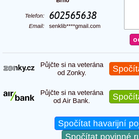
Brno
Telefon:
Email:
senklib****gmail.com
Půjčte si na veterána
Spočít
od Zonky.
Půjčte si na veterána
Spočít
od Air Bank.
Spočítat havarijní po
Spočítat povinné 