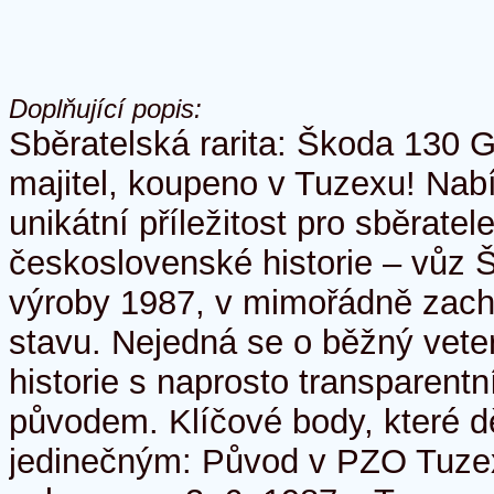
Doplňující popis:
Sběratelská rarita: Škoda 130 G
majitel, koupeno v Tuzexu! Nabí
unikátní příležitost pro sběratel
československé historie – vůz 
výroby 1987, v mimořádně zac
stavu. Nejedná se o běžný veter
historie s naprosto transparent
původem. Klíčové body, které dě
jedinečným: Původ v PZO Tuzex