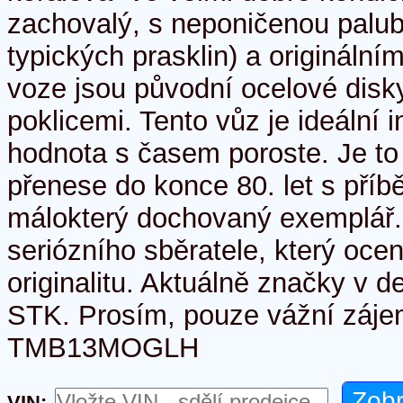
zachovalý, s neponičenou palu
typických prasklin) a origináln
voze jsou původní ocelové disky
poklicemi. Tento vůz je ideální in
hodnota s časem poroste. Je to 
přenese do konce 80. let s příb
málokterý dochovaný exemplář
seriózního sběratele, který ocen
originalitu. Aktuálně značky v d
STK. Prosím, pouze vážní zájem
TMB13MOGLH
VIN: