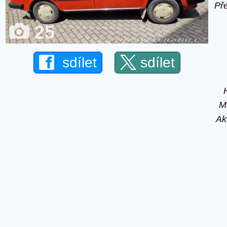
Př
25
sdílet
sdílet
M
Ak