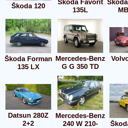
Škoda Favorit
Škoda
Škoda 120
135L
MB
Mercedes-Benz
Volv
Škoda Forman
G G 350 TD
135 LX
Datsun 280Z
Mercedes-Benz
2+2
240 W 210-
Škoda