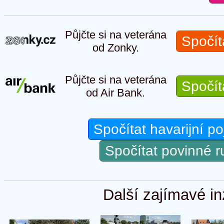
Půjčte si na veterána
Spočít
od Zonky.
Půjčte si na veterána
Spočít
od Air Bank.
Spočítat havarijní po
Spočítat povinné 
Další zajímavé in