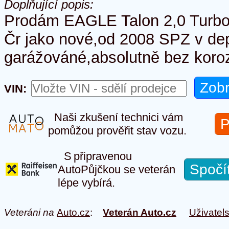
Doplňující popis:
Prodám EAGLE Talon 2,0 Turb
Čr jako nové,od 2008 SPZ v dep
garážováné,absolutně bez koro
VIN:
Naši zkušení technici vám
P
pomůžou prověřit stav vozu.
S připravenou
Spočí
AutoPůjčkou se veterán
lépe vybírá.
Veteráni na
Auto.cz
:
Veterán Auto.cz
Uživatel