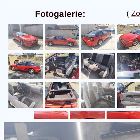
Fotogalerie:
(
Zo