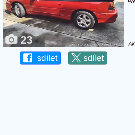
Př
23
Ak
sdílet
sdílet