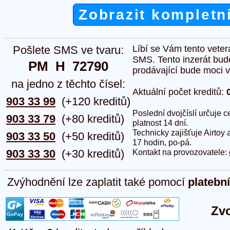
Zobrazit kompletn
Pošlete SMS ve tvaru:
Líbí se Vám tento veter
SMS. Tento inzerát bud
PM  H  72790
prodávající bude moci vlo
na jedno z těchto čísel:
Aktuální počet kreditů:
903 33 99
(+120 kreditů)
Poslední dvojčíslí určuje
903 33 79
(+80 kreditů)
platnost 14 dní.
Technicky zajišťuje Airtoy 
903 33 50
(+50 kreditů)
17 hodin, po-pá.
903 33 30
(+30 kreditů)
Kontakt na provozovatele:
Zvýhodnění lze zaplatit také pomocí
platebn
Zvo