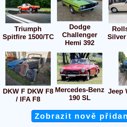
Dodge
Triumph
Roll
Challenger
Spitfire 1500/TC
Silver
Hemi 392
Mercedes-Benz
DKW F DKW F8
Jeep 
190 SL
/ IFA F8
Zobrazit nově přida