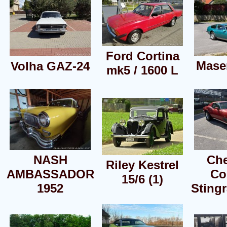
Ford Cortina
Maser
Volha GAZ-24
mk5 / 1600 L
NASH
Che
Riley Kestrel
AMBASSADOR
Co
15/6 (1)
1952
Stingr