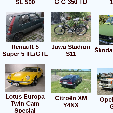
G G 350 TD
SL 500
Renault 5
Jawa Stadion
Škoda
Super 5 TL/GTL
S11
Lotus Europa
Citroën XM
Opel
Twin Cam
Y4NX
Special