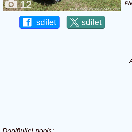
12
Př
sdílet
sdílet
A
Doplňující popis: