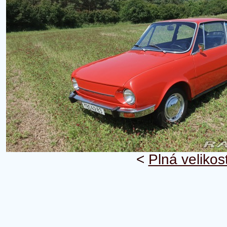
<
Plná velikos