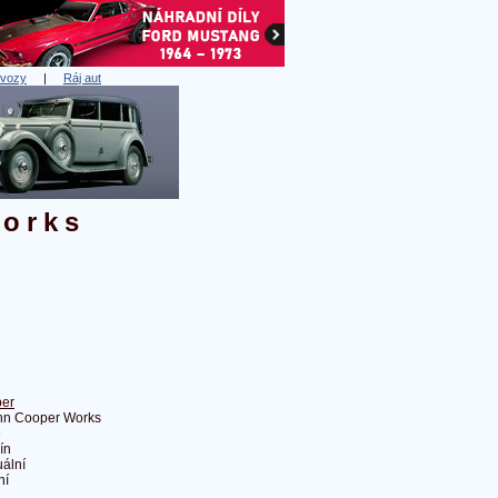
 vozy
|
Ráj aut
Works
er
hn Cooper Works
é
ín
ální
ní