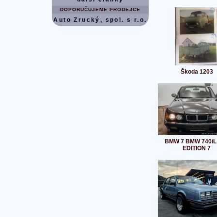
DOPORUČUJEME PRODEJCE
Auto Zrucký, spol. s r.o.
Škoda 1203
BMW 7 BMW 740iL
EDITION 7