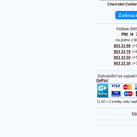
Chevrolet Celebr
Zobrazi
Pošlete SMS
PM  H  
na jedno z tě
903 33 99
(+1
903 33 79
(+8
903 33 50
(+5
903 33 30
(+3
Zvýhodnění lze zaplatit
GoPay
:
(1 Kč = 2 kredity, tedy nap
Na