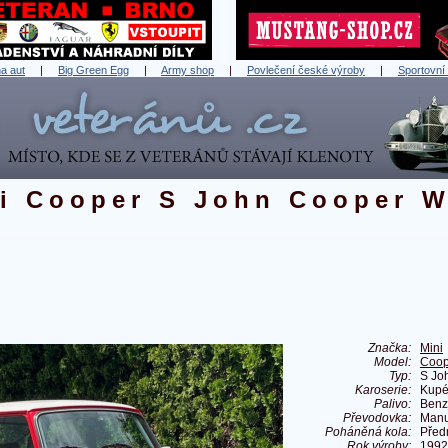
a aut
|
Big Green Egg
|
Army shop
|
Povlečení české výroby
|
Sportovní
i Cooper S John Cooper 
Značka:
Mini
Model:
Coop
Typ:
S Jo
Karoserie:
Kup
Palivo:
Benz
Převodovka:
Manu
Poháněná kola:
Před
Rok výroby:
1992