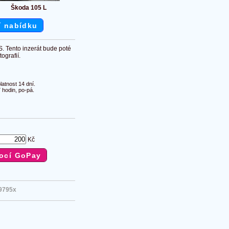
Škoda 105 L
í nabídku
S. Tento inzerát bude poté
ografií.
atnost 14 dní.
 hodin, po-pá.
Kč
9795x