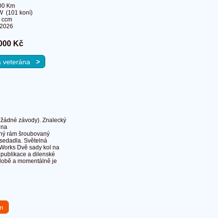
00 Km
W (101 koní)
 ccm
.2026
000 Kč
na veterána
>
 žádné závody). Znalecký
 na
anný rám šroubovaný
 sedadla. Světelná
r Works Dvě sady kol na
publikace a dilenské
odobě a momentálně je
em