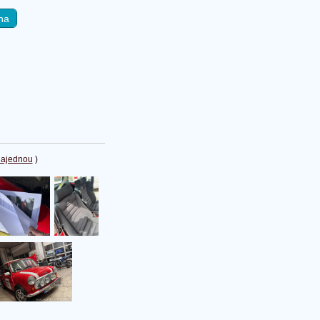
na
najednou
)