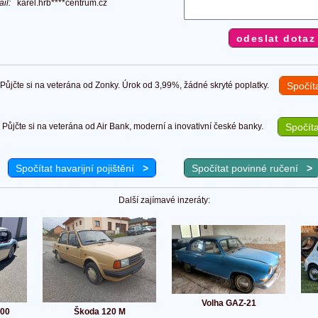
ail:
karel.hrb****centrum.cz
ůjčte si na veterána od Zonky. Úrok od 3,99%, žádné skryté poplatky.
Spočít
Půjčte si na veterána od Air Bank, moderní a inovativní české banky.
Spočíta
Spočítat havarijní pojištění
>
Spočítat povinné ručení
>
Další zajímavé inzeráty:
Volha GAZ-21
000
Škoda 120 M