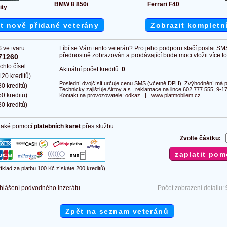
BMW 8 850i
Ferrari F40
ity
t nově přidané veterány
Zobrazit kompletn
 ve tvaru:
Líbí se Vám tento veterán? Pro jeho podporu stačí poslat SM
přednostně zobrazován a prodávající bude moci vložit více fot
71260
chto čísel:
Aktuální počet kreditů:
0
20 kreditů)
Poslední dvojčíslí určuje cenu SMS (včetně DPH). Zvýhodnění má pl
0 kreditů)
Technicky zajišťuje Airtoy a.s., reklamace na lince 602 777 555, 9-17
0 kreditů)
Kontakt na provozovatele:
odkaz
|
www.platmobilem.cz
0 kreditů)
 také pomocí
platebních karet
přes službu
Zvolte částku:
říklad za platbu 100 Kč získáte 200 kreditů)
hlášení podvodného inzerátu
Počet zobrazení detailu:
Zpět na seznam veteránů