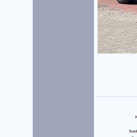
K
Tele