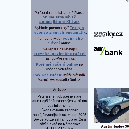
Em
Potřebujete pojistit auto? Zkuste
online srovnávač
autopojištění Klik.cz
Vybíráte pneumatiky?
Testy a
recenze zimních pneumatik
.
P
Přehledný výběr
povinného
ručení
online.
Nejlepší a nejlevnější
srovnání povinného ručení
na Top-Pojisteni.cz
Povinné ručení online
na
vašeho veterána.
Povinné ručení
může stát míň.
Vážně. Vyzkoušejte Suri.cz.
ČLÁNKY
Veterán není obyčejné staré
auto.Pojištění historických vozů má
vlastní pravidla
Škoda ovládla žebříček
nejpůjčovanějších aut v roce 2025
Dovoz aut ze zahraničí: proč Češi
sází hlavně na Německo?
Austin Healey 3
další články