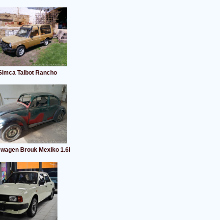
Simca Talbot Rancho
swagen Brouk Mexiko 1.6i