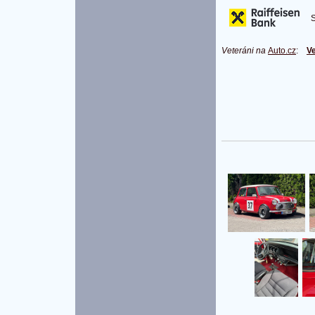
S 
Veteráni na
Auto.cz
:
Ve