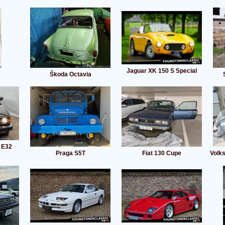
Jaguar XK 150 S Special
Škoda Octavia
 E32
Praga S5T
Fiat 130 Cupe
Volk