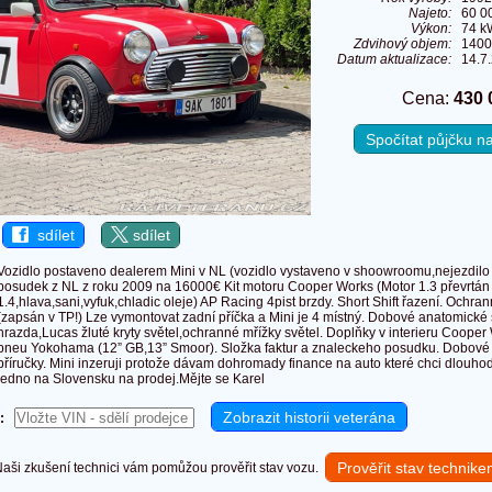
Najeto:
60 0
Výkon:
74 k
Zdvihový objem:
1400
Datum aktualizace:
14.7
Cena:
430 
Spočítat půjčku 
sdílet
sdílet
Vozidlo postaveno dealerem Mini v NL (vozidlo vystaveno v shoowroomu,nejezdilo
posudek z NL z roku 2009 na 16000€ Kit motoru Cooper Works (Motor 1.3 převrtán
1.4,hlava,sani,vyfuk,chladic oleje) AP Racing 4pist brzdy. Short Shift řazení. Ochr
(zapsán v TP!) Lze vymontovat zadní příčka a Mini je 4 místný. Dobové anatomické
hrazda,Lucas žluté kryty světel,ochranné mřížky světel. Doplňky v interieru Coope
pneu Yokohama (12” GB,13” Smoor). Složka faktur a znaleckeho posudku. Dobové 
příručky. Mini inzeruji protože dávam dohromady finance na auto které chci dlouh
jedno na Slovensku na prodej.Mějte se Karel
:
Prověřit stav technik
ši zkušení technici vám pomůžou prověřit stav vozu.