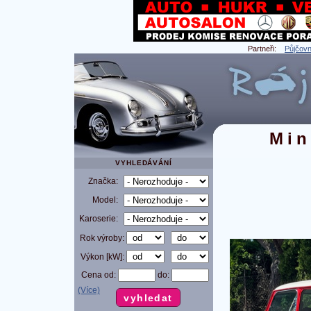
Partneři:
Půjčovn
Min
VYHLEDÁVÁNÍ
Značka:
Model:
Karoserie:
Rok výroby:
Výkon [kW]:
Cena od:
do:
(Více)