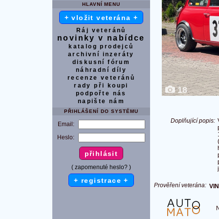
HLAVNÍ MENU
+ vložit veterána +
Ráj veteránů
novinky v nabídce
katalog prodejců
archivní inzeráty
diskusní fórum
náhradní díly
recenze veteránů
rady při koupi
18
podpořte nás
napište nám
PŘIHLÁŠENÍ DO SYSTÉMU
Doplňující popis:
Email:
Heslo:
( zapomenuté heslo? )
+ registrace +
Prověření veterána:
VIN
Na