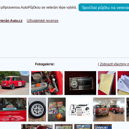
Spočítat půjčku na veterá
připravenou AutoPůjčkou se veterán lépe vybírá.
terán Auto.cz
Uživatelské recenze
Fotogalerie:
(
Zobrazit všechny 