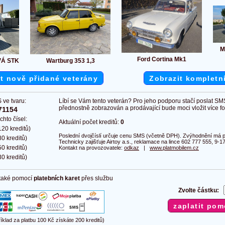
M
Ford Cortina Mk1
VÁ STK
Wartburg 353 1,3
t nově přidané veterány
Zobrazit kompletn
 ve tvaru:
Líbí se Vám tento veterán? Pro jeho podporu stačí poslat SM
přednostně zobrazován a prodávající bude moci vložit více fot
71154
chto čísel:
Aktuální počet kreditů:
0
20 kreditů)
Poslední dvojčíslí určuje cenu SMS (včetně DPH). Zvýhodnění má pl
0 kreditů)
Technicky zajišťuje Airtoy a.s., reklamace na lince 602 777 555, 9-17
0 kreditů)
Kontakt na provozovatele:
odkaz
|
www.platmobilem.cz
0 kreditů)
 také pomocí
platebních karet
přes službu
Zvolte částku:
říklad za platbu 100 Kč získáte 200 kreditů)