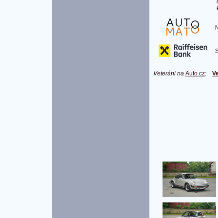
Na
S 
Veteráni na
Auto.cz
:
Ve