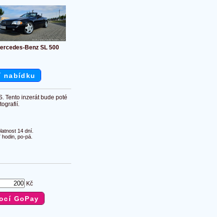
ercedes-Benz SL 500
í nabídku
S. Tento inzerát bude poté
ografií.
atnost 14 dní.
 hodin, po-pá.
Kč