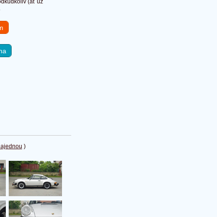
dkudkoliv (ať už
.
em
na
najednou
)