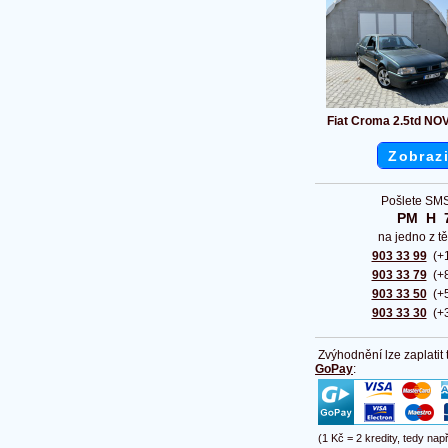
Fiat Croma 2.5td NO
Zobrazi
Pošlete SMS
PM  H  
na jedno z tě
903 33 99
(+1
903 33 79
(+8
903 33 50
(+5
903 33 30
(+3
Zvýhodnění lze zaplatit
GoPay
:
(1 Kč = 2 kredity, tedy nap