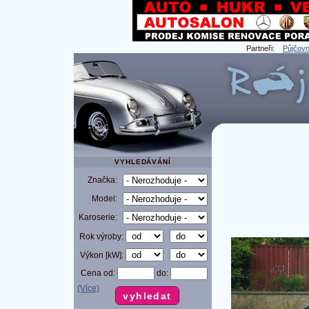
Partneři:
Půjčovn
VYHLEDÁVÁNÍ
Značka:
Model:
Karoserie:
Rok výroby:
Výkon [kW]:
Cena od:
do:
(Více)