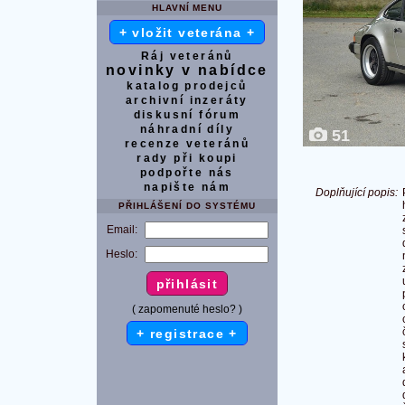
HLAVNÍ MENU
+ vložit veterána +
Ráj veteránů
novinky v nabídce
katalog prodejců
archivní inzeráty
diskusní fórum
náhradní díly
51
recenze veteránů
rady při koupi
podpořte nás
napište nám
Doplňující popis:
PŘIHLÁŠENÍ DO SYSTÉMU
Email:
Heslo:
( zapomenuté heslo? )
+ registrace +