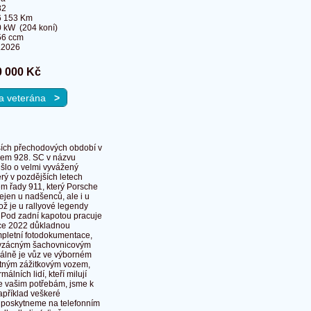
82
6 153 Km
 kW (204 koní)
56 ccm
.2026
0 000 Kč
 na veterána
>
jších přechodových období v
elem 928. SC v názvu
 šlo o velmi vyvážený
erý v pozdějších letech
em řady 911, který Porsche
 nejen u nadšenců, ale i u
ož je u rallyové legendy
. Pod zadní kapotou pracuje
oce 2022 důkladnou
mpletní fotodokumentace,
i vzácným šachovnicovým
uálně je vůz ve výborném
notným zážitkovým vozem,
málních lidí, kteří milují
e vašim potřebám, jsme k
například veškeré
ě poskytneme na telefonním