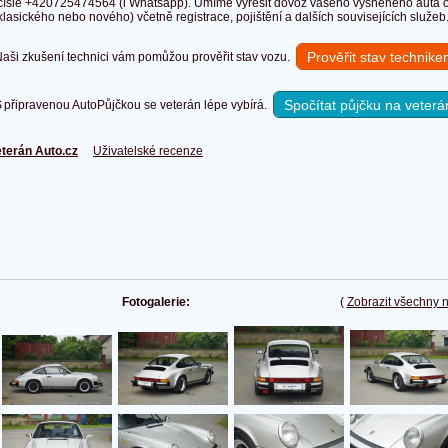
čísle +420725474564 (i Whatsapp). Umíme vyřešit dovoz vašeho vysněného auta o
klasického nebo nového) včetně registrace, pojištění a dalších souvisejících služeb
Prověřit stav technik
ši zkušení technici vám pomůžou prověřit stav vozu.
Spočítat půjčku na veterá
připravenou AutoPůjčkou se veterán lépe vybírá.
terán Auto.cz
Uživatelské recenze
Fotogalerie:
(
Zobrazit všechny 