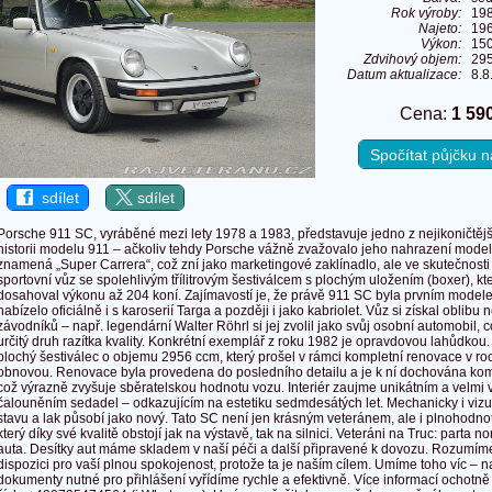
Rok výroby:
19
Najeto:
19
Výkon:
150
Zdvihový objem:
29
Datum aktualizace:
8.8
Cena:
1 59
Spočítat půjčku
sdílet
sdílet
Porsche 911 SC, vyráběné mezi lety 1978 a 1983, představuje jedno z nejikoničtě
historii modelu 911 – ačkoliv tehdy Porsche vážně zvažovalo jeho nahrazení mod
znamená „Super Carrera“, což zní jako marketingové zaklínadlo, ale ve skutečnosti
sportovní vůz se spolehlivým třílitrovým šestiválcem s plochým uložením (boxer), kt
dosahoval výkonu až 204 koní. Zajímavostí je, že právě 911 SC byla prvním model
nabízelo oficiálně i s karoserií Targa a později i jako kabriolet. Vůz si získal oblibu
závodníků – např. legendární Walter Röhrl si jej zvolil jako svůj osobní automobil, c
určitý druh razítka kvality. Konkrétní exemplář z roku 1982 je opravdovou lahůdkou
plochý šestiválec o objemu 2956 ccm, který prošel v rámci kompletní renovace v r
obnovou. Renovace byla provedena do posledního detailu a je k ní dochována ko
což výrazně zvyšuje sběratelskou hodnotu vozu. Interiér zaujme unikátním a velm
čalouněním sedadel – odkazujícím na estetiku sedmdesátých let. Mechanicky i viz
stavu a lak působí jako nový. Tato SC není jen krásným veteránem, ale i plnohod
který díky své kvalitě obstojí jak na výstavě, tak na silnici. Veteráni na Truc: parta nor
auta. Desítky aut máme skladem v naší péči a další připravené k dovozu. Rozumím
dispozici pro vaší plnou spokojenost, protože ta je naším cílem. Umíme toho víc – 
dokumenty nutné pro přihlášení vyřídíme rychle a efektivně. Více informací ochotn