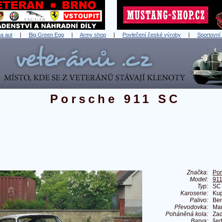
a aut
|
Big Green Egg
|
Army shop
|
Povlečení české výroby
|
Sportovní
Porsche 911 SC
Značka:
Po
Model:
91
Typ:
SC
Karoserie:
Ku
Palivo:
Ben
Převodovka:
Ma
Poháněná kola:
Zad
Barva:
še