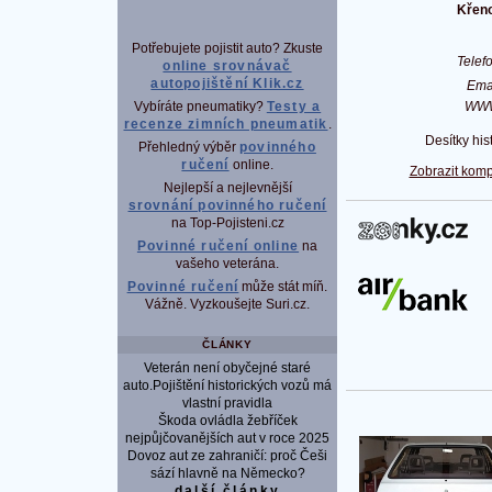
Křeno
Potřebujete pojistit auto? Zkuste
Tele
online srovnávač
autopojištění Klik.cz
Ema
WW
Vybíráte pneumatiky?
Testy a
recenze zimních pneumatik
.
Desítky his
Přehledný výběr
povinného
ručení
online.
Zobrazit komp
Nejlepší a nejlevnější
srovnání povinného ručení
na Top-Pojisteni.cz
P
Povinné ručení online
na
vašeho veterána.
Povinné ručení
může stát míň.
Vážně. Vyzkoušejte Suri.cz.
ČLÁNKY
Veterán není obyčejné staré
auto.Pojištění historických vozů má
vlastní pravidla
Škoda ovládla žebříček
nejpůjčovanějších aut v roce 2025
Dovoz aut ze zahraničí: proč Češi
sází hlavně na Německo?
další články