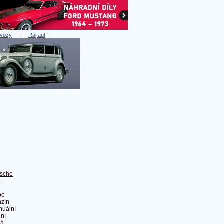
 vozy
|
Ráj aut
rsche
1
pé
zín
nuální
ní
dá