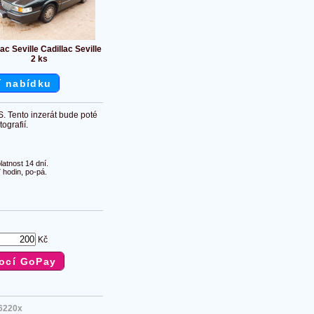
ac Seville Cadillac Seville
2 ks
í nabídku
S. Tento inzerát bude poté
ografií.
atnost 14 dní.
 hodin, po-pá.
Kč
6220x