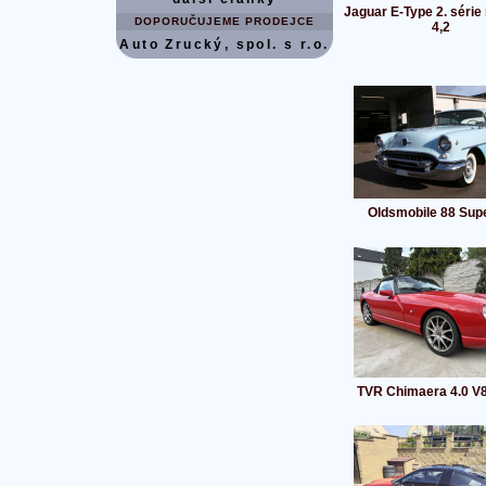
Jaguar E-Type 2. série
DOPORUČUJEME PRODEJCE
4,2
Auto Zrucký, spol. s r.o.
Oldsmobile 88 Sup
TVR Chimaera 4.0 V8