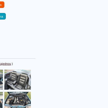
em
na
najednou
)