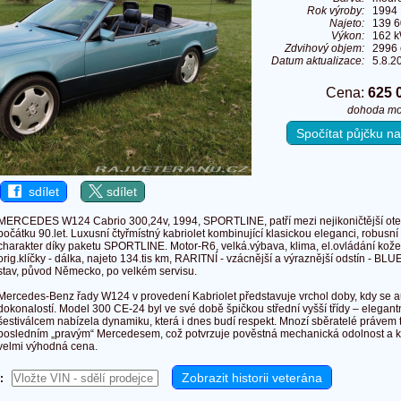
Rok výroby:
1994
Najeto:
139 
Výkon:
162 k
Zdvihový objem:
2996
Datum aktualizace:
5.8.2
Cena:
625 
dohoda m
Spočítat půjčku 
sdílet
sdílet
MERCEDES W124 Cabrio 300,24v, 1994, SPORTLINE, patří mezi nejikoničtější ote
počátku 90.let. Luxusní čtyřmístný kabriolet kombinující klasickou eleganci, robusní
charakter díky paketu SPORTLINE. Motor-R6, velká.výbava, klima, el.ovládání kože
orig.klíčky - dálka, najeto 134.tis km, RARITNÍ - vzácnější a výraznější odstín - B
stav, původ Německo, po velkém servisu.
Mercedes-Benz řady W124 v provedení Kabriolet představuje vrchol doby, kdy se a
dokonalostí. Model 300 CE-24 byl ve své době špičkou střední vyšší třídy – elegant
šestiválcem nabízela dynamiku, která i dnes budí respekt. Mnozí sběratelé právem t
posledním „pravým“ Mercedesem, což potvrzuje pověstná mechanická odolnost a kva
velmi výhodná cena.
: