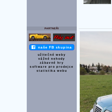
PARTNEŘI
naše FB skupina
užitečné weby
vážné nehody
zábavné hry
software pro prodejce
statistika webu