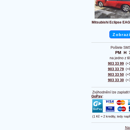
Mitsubishi Eclipse EAG
Zobrazi
Pošlete SMS
PM  H  
na jedno z tě
903 33 99
(+1
903 33 79
(+8
903 33 50
(+5
903 33 30
(+3
Zvýhodnění lze zaplatit
GoPay
:
(1 Kč = 2 kredity, tedy nap
Na