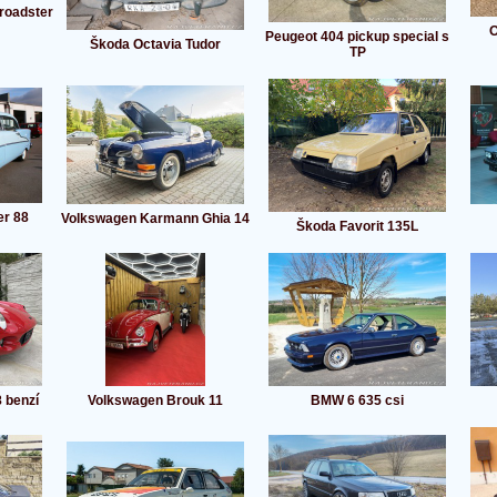
 roadster
O
Peugeot 404 pickup special s
Škoda Octavia Tudor
TP
er 88
Volkswagen Karmann Ghia 14
Škoda Favorit 135L
 benzí
Volkswagen Brouk 11
BMW 6 635 csi