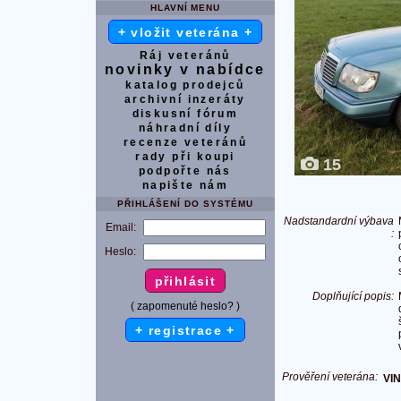
HLAVNÍ MENU
+ vložit veterána +
Ráj veteránů
novinky v nabídce
katalog prodejců
archivní inzeráty
diskusní fórum
náhradní díly
recenze veteránů
rady při koupi
15
podpořte nás
napište nám
PŘIHLÁŠENÍ DO SYSTÉMU
Nadstandardní výbava
Email:
:
Heslo:
Doplňující popis:
( zapomenuté heslo? )
+ registrace +
Prověření veterána:
VIN