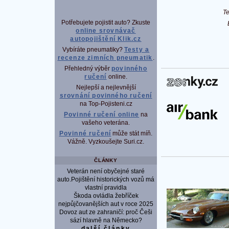
T
Potřebujete pojistit auto? Zkuste
online srovnávač
autopojištění Klik.cz
Vybíráte pneumatiky?
Testy a
recenze zimních pneumatik
.
Přehledný výběr
povinného
ručení
online.
P
Nejlepší a nejlevnější
srovnání povinného ručení
na Top-Pojisteni.cz
Povinné ručení online
na
vašeho veterána.
Povinné ručení
může stát míň.
Vážně. Vyzkoušejte Suri.cz.
ČLÁNKY
Veterán není obyčejné staré
auto.Pojištění historických vozů má
vlastní pravidla
Škoda ovládla žebříček
nejpůjčovanějších aut v roce 2025
Dovoz aut ze zahraničí: proč Češi
sází hlavně na Německo?
další články