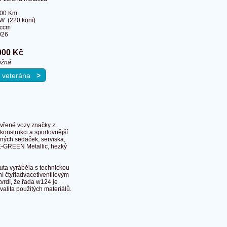
600 Km
W (220 koní)
 ccm
026
000 Kč
ožná
na veterána
>
vřené vozy značky z
 konstrukci a sportovnější
ných sedaček, serviska,
LUE-GREEN Metallic, hezký
uta vyráběla s technickou
ní čtyřiadvacetiventilovým
vrdí, že řada w124 je
lita použitých materiálů.