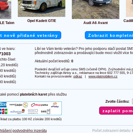
Opel Kadett GT/E
Cadill
LE Talon
Audi A6 Avant
t nově přidané veterány
Zobrazit kompletn
 ve tvaru:
Líbí se Vám tento veterán? Pro jeho podporu stačí poslat SM
přednostně zobrazován a prodávající bude moci vložit více fot
71003
chto čísel:
Aktuální počet kreditů:
0
20 kreditů)
Poslední dvojčíslí určuje cenu SMS (včetně DPH). Zvýhodnění má pl
0 kreditů)
Technicky zajišťuje Airtoy a.s., reklamace na lince 602 777 555, 9-17
0 kreditů)
Kontakt na provozovatele:
odkaz
|
www.platmobilem.cz
0 kreditů)
 také pomocí
platebních karet
přes službu
Zvolte částku:
říklad za platbu 100 Kč získáte 200 kreditů)
hlášení podvodného inzerátu
Počet zobrazení detailu: