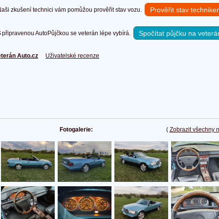
Prověřit stav technik
ši zkušení technici vám pomůžou prověřit stav vozu.
Spočítat půjčku na veterá
připravenou AutoPůjčkou se veterán lépe vybírá.
terán Auto.cz
Uživatelské recenze
Fotogalerie:
(
Zobrazit všechny 