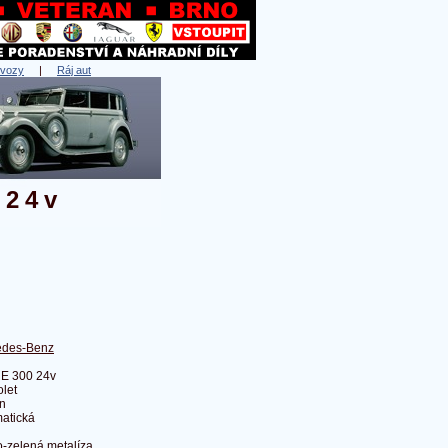
 vozy
|
Ráj aut
 24v
edes-Benz
E 300 24v
olet
n
atická
-zelená metalíza