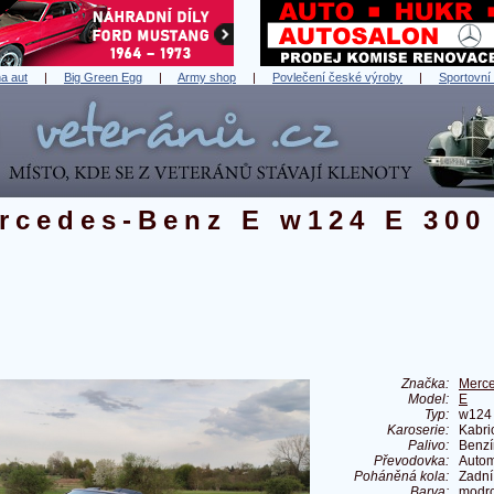
a aut
|
Big Green Egg
|
Army shop
|
Povlečení české výroby
|
Sportovní
rcedes-Benz E w124 E 300
Značka:
Merc
Model:
E
Typ:
w124 
Karoserie:
Kabri
Palivo:
Benzí
Převodovka:
Autom
Poháněná kola:
Zadní
Barva:
modro