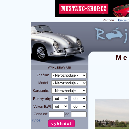
Partneři:
Půjčovn
Me
VYHLEDÁVÁNÍ
Značka:
Model:
Karoserie:
Rok výroby:
Výkon [kW]:
Cena od:
do:
(Více)