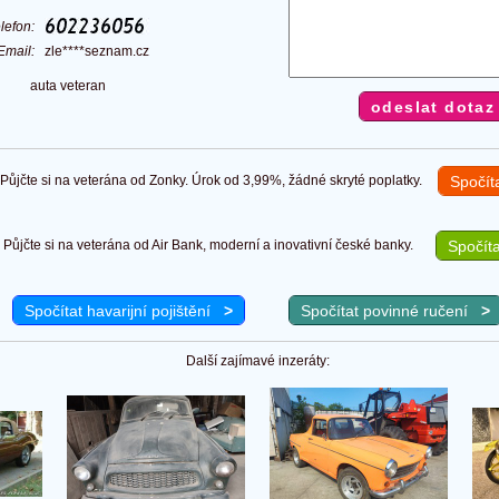
elefon:
Email:
zle****seznam.cz
auta veteran
ůjčte si na veterána od Zonky. Úrok od 3,99%, žádné skryté poplatky.
Spočít
Půjčte si na veterána od Air Bank, moderní a inovativní české banky.
Spočíta
Spočítat havarijní pojištění
>
Spočítat povinné ručení
>
Další zajímavé inzeráty: