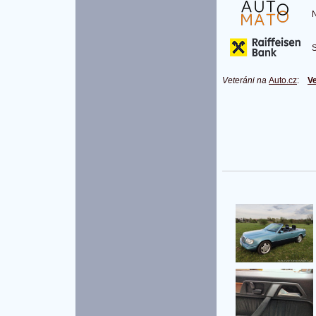
Na
S 
Veteráni na
Auto.cz
:
Ve