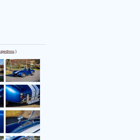
najednou
)