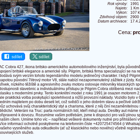
Rok výroby:
1991
Najeto:
1 Km
Výkon:
107 k
Zdvihový objem:
2900
Datum archivace:
17.4.
Cena:
pr
sdílet
sdílet
AC Cobra 427, ikona britsko-amerického automobilového inženýrství, byla původně
spojení britské elegance a americké síly. Pilgrim, britská firma specializující se na r
dodává svým verzím tohoto legendárního modelu jedinečný charakter. I když Pilg
kapotou původní 7litrový motor V8, stále nabízí nezapomenutelný zážitek z jízdy. 
křivek, nízkého těžiště a agresivního zvuku motoru oslovuje milovníky klasických sp
dostupnosti stavebnic a individuálnímu přístupu je Pilgrim Cobra oblíbená mezi nadše
klasiku s moderními prvky. Tento konkrétní model z roku 1991 je osazen motorem 2.
ale praktická volba poskytující spolehlivost a nižší provozní náklady. Vozidlo bylo 
jedním majitelem po dobu deseti let, což svědčí o jeho dobrém stavu a pečlivé údržb
vůz uchovává svůj charakteristický styl a charisma, které z něj činí nezaměnitelno
dědictví. Veteráni na Truc: parta normálních lidí, kteří milují auta. Desítky aut máme
připravené k dovozu. Rozumíme vašim potřebám, jsme k dispozici pro vaší plnou sp
naším cílem. Umíme toho víc – například veškeré dokumenty nutné pro přihlášení vy
Více informací ochotně poskytneme na telefonním čísle +420725474564 (i Whatsap
vašeho vysněného auta odkudkoliv (ať už klasického nebo nového) včetně registrace
souvisejících služeb.