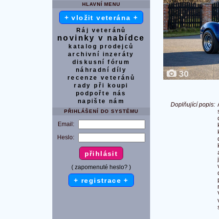
HLAVNÍ MENU
+ vložit veterána +
Ráj veteránů
novinky v nabídce
katalog prodejců
archivní inzeráty
diskusní fórum
náhradní díly
30
recenze veteránů
rady při koupi
podpořte nás
napište nám
Doplňující popis:
PŘIHLÁŠENÍ DO SYSTÉMU
Email:
Heslo:
( zapomenuté heslo? )
+ registrace +