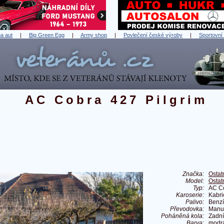
a aut
|
Big Green Egg
|
Army shop
|
Povlečení české výroby
|
Sportovní
AC Cobra 427 Pilgrim
Značka:
Ostat
Model:
Ostat
Typ:
AC Co
Karoserie:
Kabri
Palivo:
Benz
Převodovka:
Manu
Poháněná kola:
Zadní
Barva:
modr