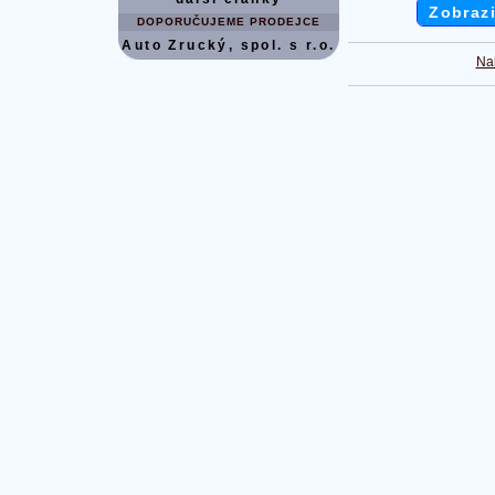
Zobrazi
DOPORUČUJEME PRODEJCE
Auto Zrucký, spol. s r.o.
Na