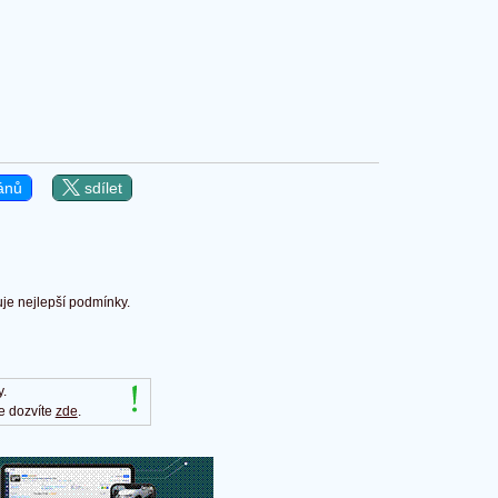
ánů
sdílet
uje nejlepší podmínky.
y.
e dozvíte
zde
.