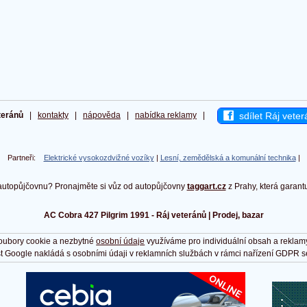
sdílet Ráj veter
teránů
|
kontakty
|
nápověda
|
nabídka reklamy
|
Partneři:
Elektrické vysokozdvižné vozíky
|
Lesní, zemědělská a komunální technika
|
autopůjčovnu? Pronajměte si vůz od autopůjčovny
taggart.cz
z Prahy, která garant
AC Cobra 427 Pilgrim 1991 - Ráj veteránů | Prodej, bazar
oubory cookie a nezbytné
osobní údaje
využíváme pro individuální obsah a reklam
t Google nakládá s osobními údaji v reklamních službách v rámci nařízení GDPR s