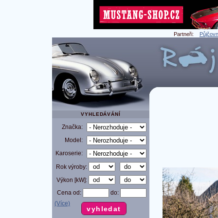
Partneři:
Půjčovn
VYHLEDÁVÁNÍ
Značka:
Model:
Karoserie:
Rok výroby:
Výkon [kW]:
Cena od:
do:
(Více)