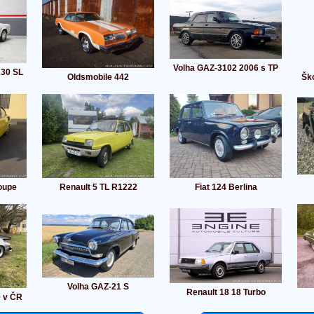
Volha GAZ-3102 2006 s TP
230 SL
Oldsmobile 442
Ško
oupe
Renault 5 TL R1222
Fiat 124 Berlina
Volha GAZ-21 S
Renault 18 18 Turbo
0 v ČR