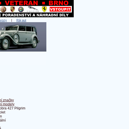
 vozy
|
Ráj aut
ní značky
ní modely
bra 427 Pilgrim
olet
ín
ální
á