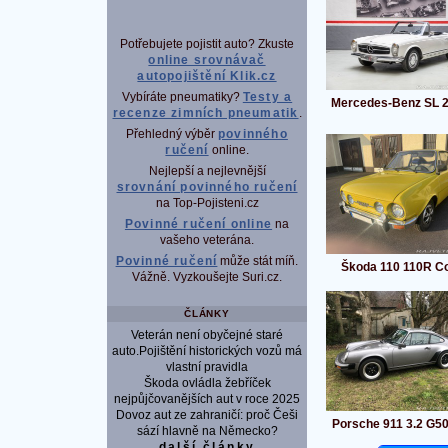
Potřebujete pojistit auto? Zkuste
online srovnávač
autopojištění Klik.cz
Vybíráte pneumatiky?
Testy a
Mercedes-Benz SL 
recenze zimních pneumatik
.
Přehledný výběr
povinného
ručení
online.
Nejlepší a nejlevnější
srovnání povinného ručení
na Top-Pojisteni.cz
Povinné ručení online
na
vašeho veterána.
Povinné ručení
může stát míň.
Škoda 110 110R C
Vážně. Vyzkoušejte Suri.cz.
ČLÁNKY
Veterán není obyčejné staré
auto.Pojištění historických vozů má
vlastní pravidla
Škoda ovládla žebříček
nejpůjčovanějších aut v roce 2025
Dovoz aut ze zahraničí: proč Češi
Porsche 911 3.2 G5
sází hlavně na Německo?
další články