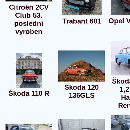
Citroën 2CV
Club 53.
Opel V
Trabant 601
poslední
vyroben
Škoda
Škoda 120
1,
Škoda 110 R
136GLS
Ha
Re