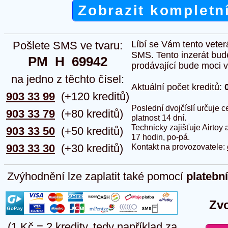
Zobrazit kompletn
Pošlete SMS ve tvaru:
Líbí se Vám tento veter
SMS. Tento inzerát bud
PM  H  69942
prodávající bude moci vlo
na jedno z těchto čísel:
Aktuální počet kreditů:
903 33 99
(+120 kreditů)
Poslední dvojčíslí určuje
903 33 79
(+80 kreditů)
platnost 14 dní.
Technicky zajišťuje Airtoy 
903 33 50
(+50 kreditů)
17 hodin, po-pá.
903 33 30
(+30 kreditů)
Kontakt na provozovatele:
Zvýhodnění lze zaplatit také pomocí
platebn
Zvo
(1 Kč = 2 kredity, tedy například za