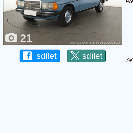
Př
21
sdílet
sdílet
Ak