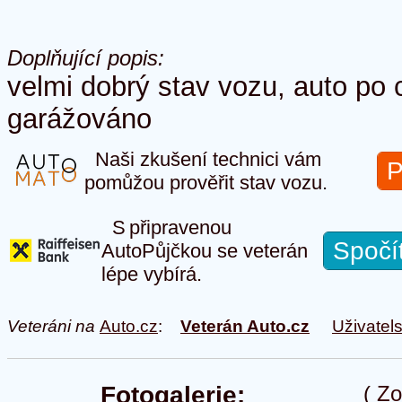
Doplňující popis:
velmi dobrý stav vozu, auto po
garážováno
Naši zkušení technici vám
P
pomůžou prověřit stav vozu.
S připravenou
Spočí
AutoPůjčkou se veterán
lépe vybírá.
Veteráni na
Auto.cz
:
Veterán Auto.cz
Uživatel
Fotogalerie:
(
Zo