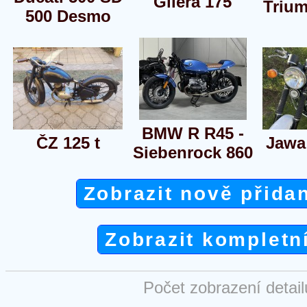
Gilera 175
Triu
500 Desmo
BMW R R45 -
ČZ 125 t
Jawa
Siebenrock 860
Zobrazit nově přida
Zobrazit kompletn
Počet zobrazení detai