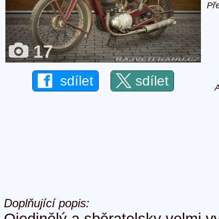
Př
17
sdílet
sdílet
A
Doplňující popis:
Ojedinělý a sběratelsky velmi 