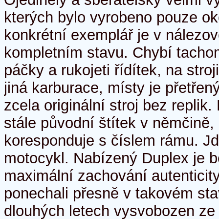
kterých bylo vyrobeno pouze ok
konkrétní exemplář je v nálezo
kompletním stavu. Chybí tachom
páčky a rukojeti řídítek, na stro
jiná karburace, místy je přetřený
zcela originální stroj bez replik
stále původní štítek v němčině,
koresponduje s číslem rámu. Jd
motocykl. Nabízený Duplex je b
maximální zachování autenticity 
ponechali přesně v takovém sta
dlouhých letech vysvobozen ze 