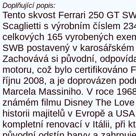
Doplňující popis:
Tento skvost Ferrari 250 GT SW
Scaglietti s výrobním číslem 23
celkových 165 vyrobených exem
SWB postavený v karosářském s
Zachovává si původní, odpovídaj
motoru, což bylo certifikováno F
říjnu 2008, a je doprovázen po
Marcela Massiniho. V roce 1968 
známém filmu Disney The Love
historii majitelů v Evropě a USA
kompletní renovací v Itálii, při 
původní odstín barvy a zahrnuje 