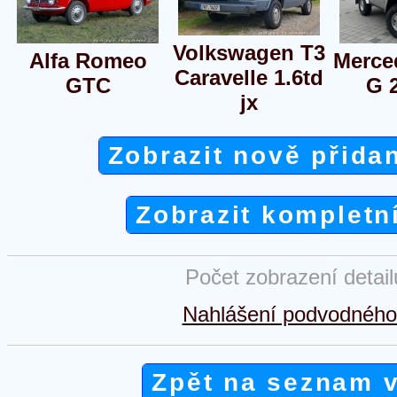
Volkswagen T3
Alfa Romeo
Merce
Caravelle 1.6td
GTC
G 
jx
Zobrazit nově přida
Zobrazit kompletn
Počet zobrazení detai
Nahlášení podvodného 
Zpět na seznam 