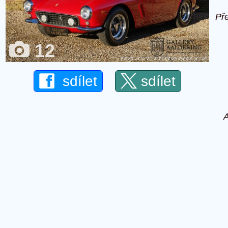
Př
12
sdílet
sdílet
A