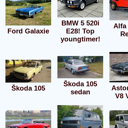
BMW 5 520i
Alf
Ford Galaxie
E28! Top
Re
youngtimer!
Škoda 105
Asto
Škoda 105
sedan
V8 