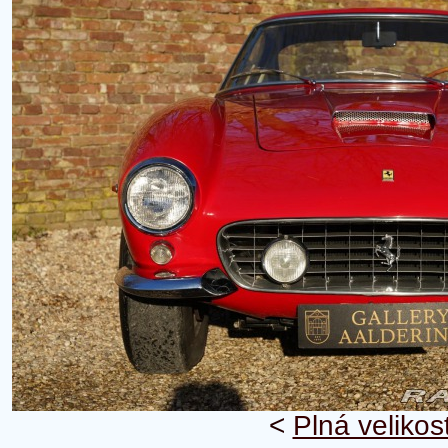
<
Plná velikos