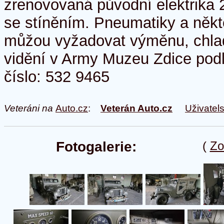
zrenovovaná původní elektrika 2
se stíněním. Pneumatiky a někt
můžou vyžadovat výměnu, chladi
vidění v Army Muzeu Zdice pod
číslo: 532 9465
Veteráni na
Auto.cz
:
Veterán Auto.cz
Uživatel
Fotogalerie:
(
Zo