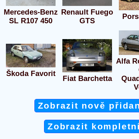
Mercedes-Benz
Renault Fuego
Pors
SL R107 450
GTS
Alfa 
Škoda Favorit
Fiat Barchetta
Quad
V
Zobrazit nově přida
Zobrazit kompletn