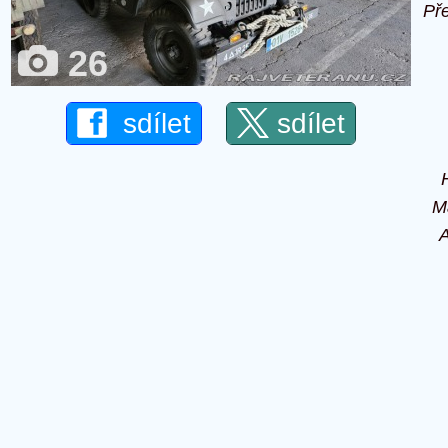
Př
26
sdílet
sdílet
M
A