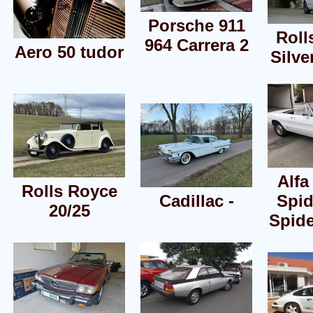
Porsche 911
Roll
964 Carrera 2
Aero 50 tudor
Silve
Alf
Rolls Royce
Cadillac -
Spid
20/25
Spide