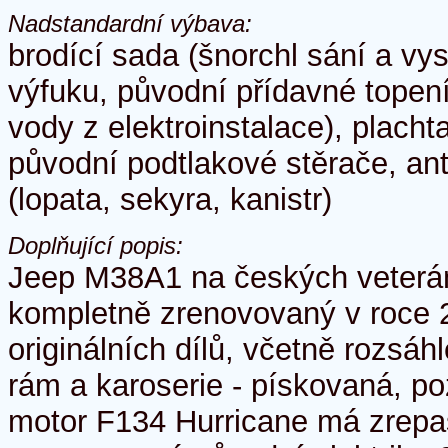
Nadstandardní výbava:
brodící sada (šnorchl sání a v
výfuku, původní přídavné topen
vody z elektroinstalace), placht
původní podtlakové stěrače, ant
(lopata, sekyra, kanistr)
Doplňující popis:
Jeep M38A1 na českých veterá
kompletně zrenovovaný v roce 
originálních dílů, včetně rozsáh
rám a karoserie - pískovaná, p
motor F134 Hurricane má zrepa