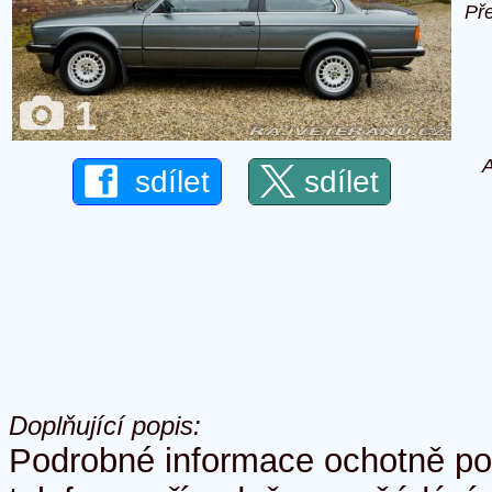
Př
1
A
sdílet
sdílet
Doplňující popis:
Podrobné informace ochotně p