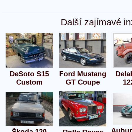
Další zajímavé in
DeSoto S15
Ford Mustang
Dela
Custom
GT Coupe
12
Aubur
Škoda 120