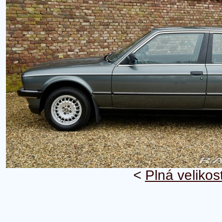
<
Plná velikos