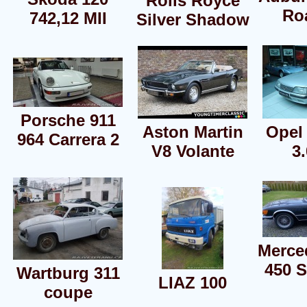
Rolls Royce
Ro
742,12 MII
Silver Shadow
Porsche 911
Aston Martin
Opel
964 Carrera 2
V8 Volante
3
Merce
450 S
Wartburg 311
LIAZ 100
coupe