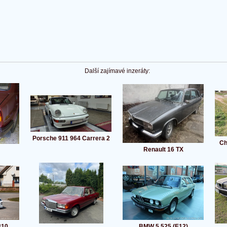
Další zajímavé inzeráty:
Porsche 911 964 Carrera 2
Ch
Renault 16 TX
310
BMW 5 525 (E12)