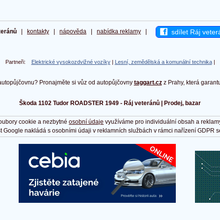
sdílet Ráj veter
teránů
|
kontakty
|
nápověda
|
nabídka reklamy
|
Partneři:
Elektrické vysokozdvižné vozíky
|
Lesní, zemědělská a komunální technika
|
autopůjčovnu? Pronajměte si vůz od autopůjčovny
taggart.cz
z Prahy, která garant
Škoda 1102 Tudor ROADSTER 1949 - Ráj veteránů | Prodej, bazar
oubory cookie a nezbytné
osobní údaje
využíváme pro individuální obsah a reklam
t Google nakládá s osobními údaji v reklamních službách v rámci nařízení GDPR s