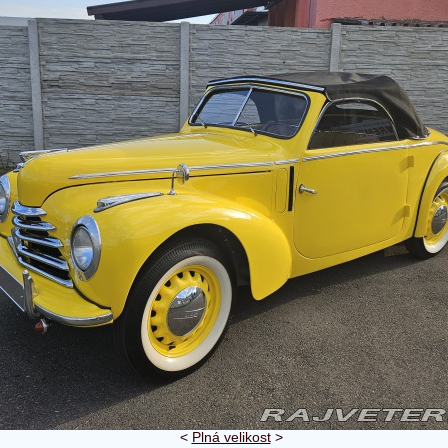
<
Plná velikost
>