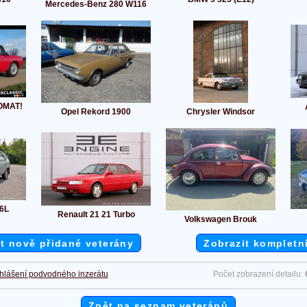
Mercedes-Benz 280 W116
OMAT!
Opel Rekord 1900
Chrysler Windsor
36L
Renault 21 21 Turbo
Volkswagen Brouk
t nově přidané veterány
Zobrazit kompletn
hlášení podvodného inzerátu
Počet zobrazení detailu:
Zpět na seznam veteránů