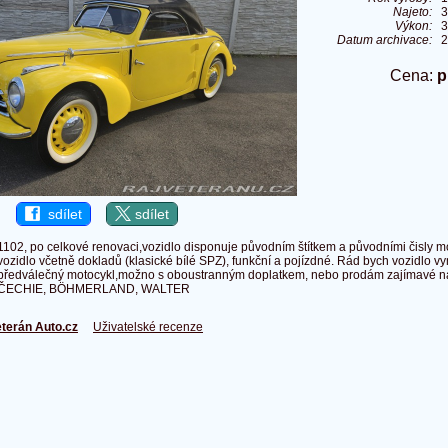
Najeto:
3
Výkon:
3
Datum archivace:
2
Cena:
p
sdílet
sdílet
1102, po celkové renovaci,vozidlo disponuje původním štítkem a původními čisly mo
vozidlo včetně dokladů (klasické bílé SPZ), funkční a pojízdné. Rád bych vozidlo v
předválečný motocykl,možno s oboustranným doplatkem, nebo prodám zajímavé 
ČECHIE, BÖHMERLAND, WALTER
terán Auto.cz
Uživatelské recenze