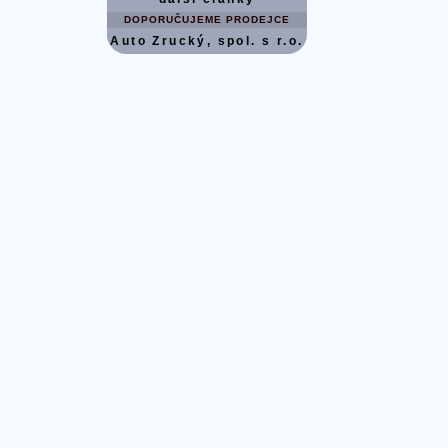
DOPORUČUJEME PRODEJCE
Auto Zrucký, spol. s r.o.