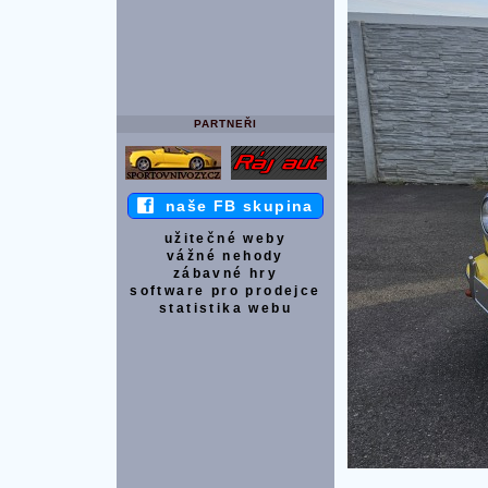
PARTNEŘI
naše FB skupina
užitečné weby
vážné nehody
zábavné hry
software pro prodejce
statistika webu