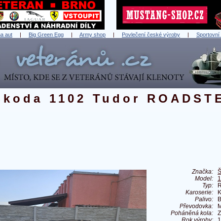
a aut
|
Big Green Egg
|
Army shop
|
Povlečení české výroby
|
Sportovní
Škoda 1102 Tudor ROADST
Značka:
Š
Model:
1
Typ:
Karoserie:
K
Palivo:
B
Převodovka:
M
Poháněná kola:
Z
Rok výroby:
1