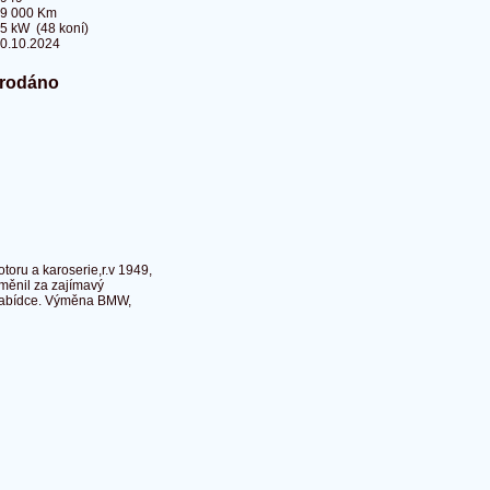
9 000 Km
5 kW (48 koní)
0.10.2024
rodáno
toru a karoserie,r.v 1949,
yměnil za zajímavý
nabídce. Výměna BMW,