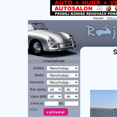
Partneři:
Půjčovn
VYHLEDÁVÁNÍ
Značka:
Model:
Karoserie:
Rok výroby:
Výkon [kW]:
Cena od:
do:
(Více)