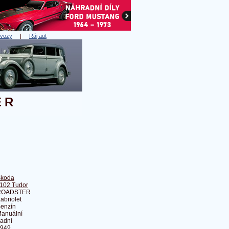
 vozy
|
Ráj aut
ER
koda
102 Tudor
ROADSTER
abriolet
enzín
anuální
adní
949