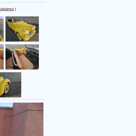
najednou
)