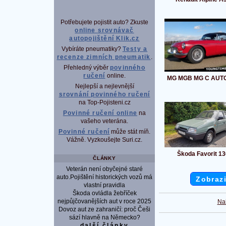
Potřebujete pojistit auto? Zkuste
online srovnávač
autopojištění Klik.cz
Vybíráte pneumatiky?
Testy a
recenze zimních pneumatik
.
Přehledný výběr
povinného
ručení
online.
MG MGB MG C AUT
Nejlepší a nejlevnější
srovnání povinného ručení
na Top-Pojisteni.cz
Povinné ručení online
na
vašeho veterána.
Povinné ručení
může stát míň.
Vážně. Vyzkoušejte Suri.cz.
Škoda Favorit 1
ČLÁNKY
Veterán není obyčejné staré
auto.Pojištění historických vozů má
Zobrazi
vlastní pravidla
Škoda ovládla žebříček
nejpůjčovanějších aut v roce 2025
Na
Dovoz aut ze zahraničí: proč Češi
sází hlavně na Německo?
další články