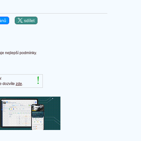
ánů
sdílet
uje nejlepší podmínky.
y.
e dozvíte
zde
.