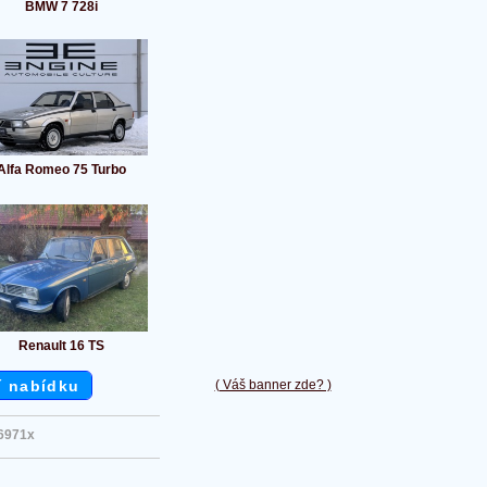
BMW 7 728i
Alfa Romeo 75 Turbo
Renault 16 TS
í nabídku
( Váš banner zde? )
6971x