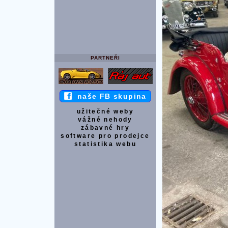
PARTNEŘI
naše FB skupina
užitečné weby
vážné nehody
zábavné hry
software pro prodejce
statistika webu