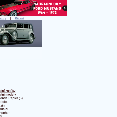
 vozy
|
Ráj aut
atní značky
atní modely
onda Rapier (5)
riolet
zín
uální
ý pohon
35