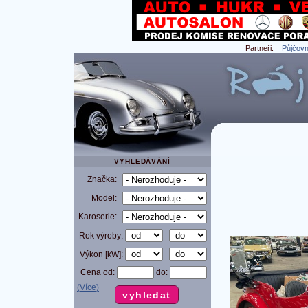
Partneři:
Půjčovn
VYHLEDÁVÁNÍ
Značka:
Model:
Karoserie:
Rok výroby:
Výkon [kW]:
Cena od:
do:
(Více)