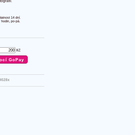
ografií.
atnost 14 dní.
 hodin, po-pá.
Kč
9028x