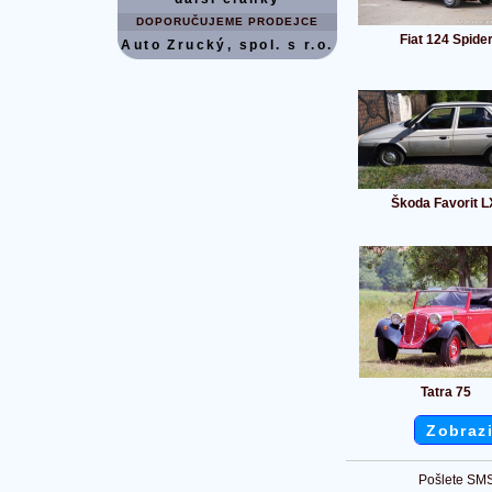
DOPORUČUJEME PRODEJCE
Fiat 124 Spide
Auto Zrucký, spol. s r.o.
Škoda Favorit L
Tatra 75
Zobrazi
Pošlete SMS