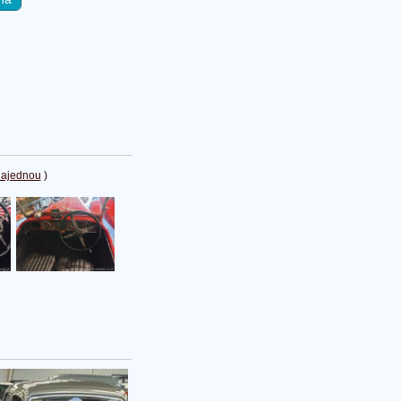
najednou
)