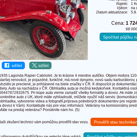
Najeto:
1 
Výkon:
na 
Datum aktualizace:
5.8
Cena:
1 72
68 000
Spočítat půjčku
sdílet
sdílet
1935 Lagonda Rapier Cabriolet. Je to krásne 4 miestne autíčko. Objem motora 1104,
staršej renovácii, je pojazdné, funkčné, má nové dynamo, novú sadu karburátorov,
Vozidlo je preclené, je prihlásené na biele značky v ČR. K dispozícii je dokumentá
diely. Auto sa nachádza v ČR. Obhliadka auta je možná kedykoľvek. Kontaktná oso
00447872932675. Pri kúpe auta vieme zariadiť všetky formality a dovoz. Ak máte 
konkrétne auto z UK, ktoré máte vyhliadnuté, môžete využiť náš servis: (komunikác
obhliadka, vytvorenie videa a fotografií,príprava potrebných dokumentov pre regist
a dovoz k Vám). Kontaktujte nás pre viac informácii. Veterány na komisionálny preda
Máte na predaj veterána? Ponúknite nám ho. (5)
Prověřit stav technik
ši zkušení technici vám pomůžou prověřit stav vozu.
Spočítat půjčku na veterá
připravenou AutoPůjčkou se veterán lépe vybírá.