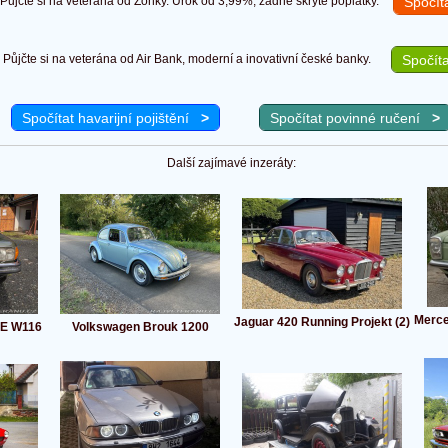
ůjčte si na veterána od Zonky. Úrok od 3,99%, žádné skryté poplatky.
Spočít
Půjčte si na veterána od Air Bank, moderní a inovativní české banky.
Spočíta
Spočítat havarijní pojištění
>
Spočítat povinné ručení
>
Další zajímavé inzeráty:
Merce
Jaguar 420 Running Projekt (2)
SE W116
Volkswagen Brouk 1200