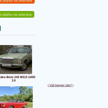
at půjčku na veterána
t půjčku na veterána
des-Benz 240 W115 240D
3.0
( Váš banner zde? )