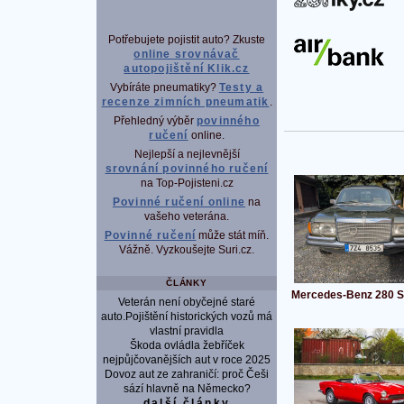
P
Potřebujete pojistit auto? Zkuste
online srovnávač
autopojištění Klik.cz
Vybíráte pneumatiky?
Testy a
recenze zimních pneumatik
.
Přehledný výběr
povinného
ručení
online.
Nejlepší a nejlevnější
srovnání povinného ručení
na Top-Pojisteni.cz
Povinné ručení online
na
vašeho veterána.
Povinné ručení
může stát míň.
Vážně. Vyzkoušejte Suri.cz.
ČLÁNKY
Mercedes-Benz 280 
Veterán není obyčejné staré
auto.Pojištění historických vozů má
vlastní pravidla
Škoda ovládla žebříček
nejpůjčovanějších aut v roce 2025
Dovoz aut ze zahraničí: proč Češi
sází hlavně na Německo?
další články