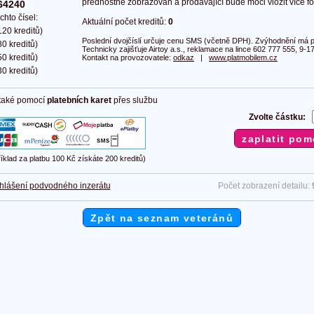
přednostně zobrazován a prodávající bude moci vložit více fot
64240
chto čísel:
Aktuální počet kreditů:
0
20 kreditů)
Poslední dvojčíslí určuje cenu SMS (včetně DPH). Zvýhodnění má pl
0 kreditů)
Technicky zajišťuje Airtoy a.s., reklamace na lince 602 777 555, 9-17
0 kreditů)
Kontakt na provozovatele:
odkaz
|
www.platmobilem.cz
0 kreditů)
 také pomocí
platebních karet
přes službu
Zvolte částku:
říklad za platbu 100 Kč získáte 200 kreditů)
hlášení podvodného inzerátu
Počet zobrazení detailu:
Zpět na seznam veteránů