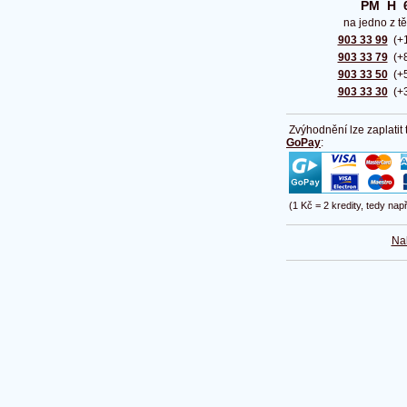
PM  H  
na jedno z tě
903 33 99
(+1
903 33 79
(+8
903 33 50
(+5
903 33 30
(+3
Zvýhodnění lze zaplatit
GoPay
:
(1 Kč = 2 kredity, tedy nap
Na