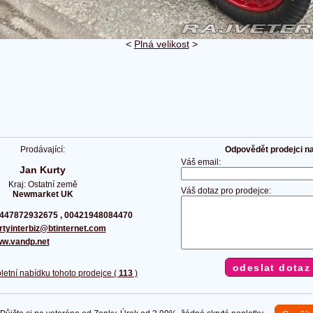
<
Plná velikost
>
Prodávající:
Odpovědět prodejci na 
Váš email:
Jan Kurty
Kraj: Ostatní země
Váš dotaz pro prodejce:
Newmarket UK
447872932675 , 00421948084470
rtyinterbiz@btinternet.com
w.vandp.net
letní nabídku tohoto prodejce (
113
)