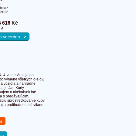
Km
dotaz
.2026
4 616 Kč
 €
 na veterána
>
 4-valec. Auto je po
 po výmene všetkých olejov.
cia vozidla a náhradne
ba je Jan Kurty
záujem o akékoľvek iné
ia s predávajúcim,
ráciu,sprostredkovanie kúpy
j a protihodnotu sú vítane.
em
na