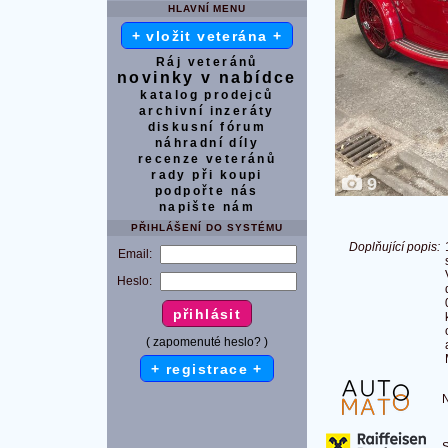
HLAVNÍ MENU
+ vložit veterána +
Ráj veteránů
novinky v nabídce
katalog prodejců
archivní inzeráty
diskusní fórum
náhradní díly
recenze veteránů
rady při koupi
9
podpořte nás
napište nám
PŘIHLÁŠENÍ DO SYSTÉMU
Doplňující popis:
Email:
Heslo:
( zapomenuté heslo? )
+ registrace +
Na
S 