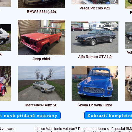
Praga Piccolo P21
r
BMW 5 535i (e39)
F
Vo
XI
Alfa Romeo GTV 1,9
Jeep chief
Mercedes-Benz SL
Škoda Octavia Tudor
t nově přidané veterány
Zobrazit kompletn
 ve tvaru:
Líbí se Vám tento veterán? Pro jeho podporu stačí poslat SM