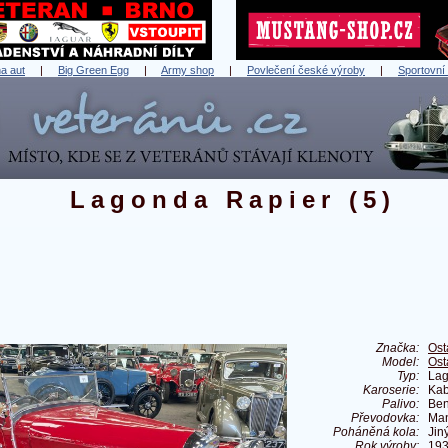
a aut
|
Big Green Egg
|
Army shop
|
Povlečení české výroby
|
Sportovní
Lagonda Rapier (5)
Značka:
Ost
Model:
Ost
Typ:
Lag
Karoserie:
Kab
Palivo:
Ben
Převodovka:
Man
Poháněná kola:
Jin
Rok výroby:
19