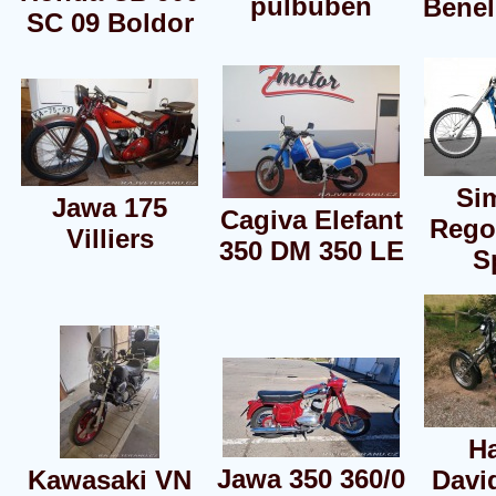
půlbuben
Benel
SC 09 Boldor
Si
Jawa 175
Cagiva Elefant
Regol
Villiers
350 DM 350 LE
S
Ha
Jawa 350 360/0
Kawasaki VN
Davi