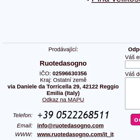
Prodávající:
Odpo
Váš e
Ruotedasogno
IČO:
02596630356
Váš d
Kraj: Ostatní země
via Daniele da Torricella 29, 42122 Reggio
Emilia (Italy)
Odkaz na MAPU
Telefon:
Email:
info@ruotedasogno.com
WWW:
www.ruotedasogno.com/it_it