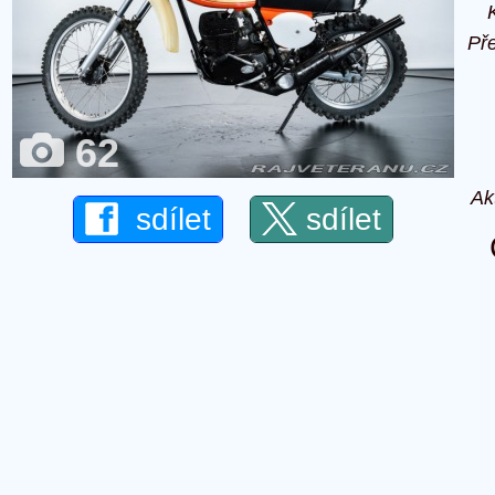
Př
62
Ak
sdílet
sdílet