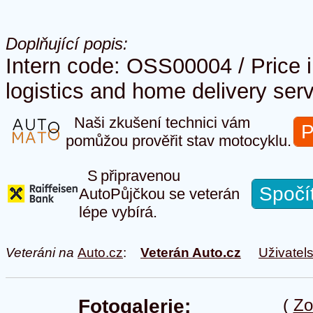
Doplňující popis:
Intern code: OSS00004 / Price 
logistics and home delivery serv
Naši zkušení technici vám
P
pomůžou prověřit stav motocyklu.
S připravenou
Spočí
AutoPůjčkou se veterán
lépe vybírá.
Veteráni na
Auto.cz
:
Veterán Auto.cz
Uživatel
Fotogalerie:
(
Zo