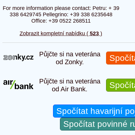
For more information please contact: Petru: + 39
338 6429745 Pellegrino: +39 338 6235648
Office: +39 0522 268511
Zobrazit kompletní nabídku (
523
)
Půjčte si na veterána
Spočít
od Zonky.
Půjčte si na veterána
Spočít
od Air Bank.
Spočítat havarijní po
Spočítat povinné 