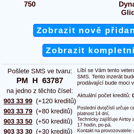
750
Dyn
Gli
Zobrazit nově přida
Zobrazit kompletn
Pošlete SMS ve tvaru:
Líbí se Vám tento veter
SMS. Tento inzerát bud
PM  H  63787
prodávající bude moci vlo
na jedno z těchto čísel:
Aktuální počet kreditů:
903 33 99
(+120 kreditů)
Poslední dvojčíslí určuje
903 33 79
(+80 kreditů)
platnost 14 dní.
Technicky zajišťuje Airtoy 
903 33 50
(+50 kreditů)
17 hodin, po-pá.
903 33 30
(+30 kreditů)
Kontakt na provozovatele: