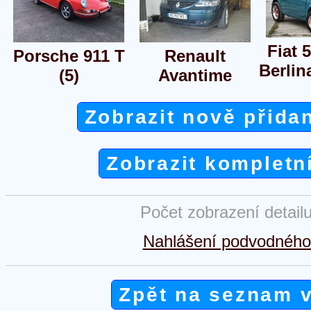
Fiat 
Porsche 911 T
Renault
Berlin
(5)
Avantime
Zobrazit nově přida
Zobrazit kompletn
Počet zobrazení detail
Nahlášení podvodného 
Zpět na seznam 