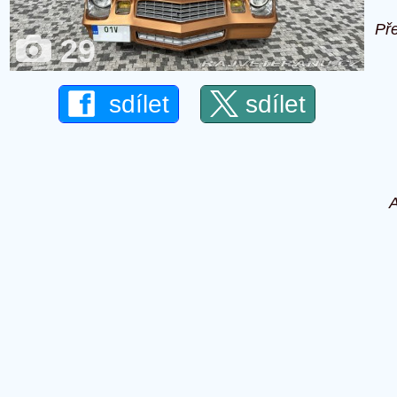
Př
29
sdílet
sdílet
A