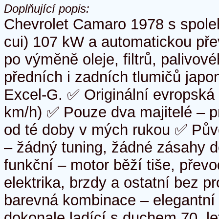
Doplňující popis:
Chevrolet Camaro 1978 s spole
cui) 107 kW a automatickou př
po výměně oleje, filtrů, palivov
předních i zadních tlumičů jap
Excel-G. ✅ Originální evropská
km/h) ✅ Pouze dva majitelé – p
od té doby v mých rukou ✅ Pův
– žádný tuning, žádné zásahy do
funkční – motor běží tiše, přev
elektrika, brzdy a ostatní bez 
barevná kombinace – elegantní
dokonale ladící s duchem 70. le