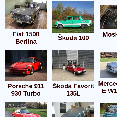
Fiat 1500
Mosk
Škoda 100
Berlina
Merce
Porsche 911
Škoda Favorit
E W1
930 Turbo
135L