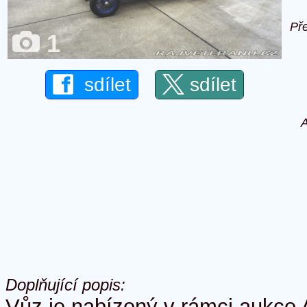
Př
1
sdílet
sdílet
A
Doplňující popis:
Vůz je nabízený v rámci aukce 