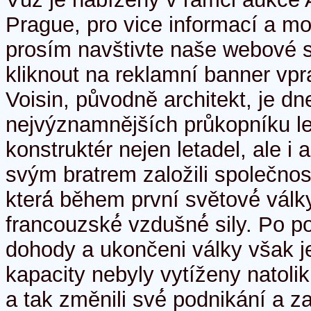
Prague, pro vice informací a mo
prosím navštivte naše webové s
kliknout na reklamní banner vpr
Voisin, původně architekt, je d
nejvýznamnějších průkopníku let
konstruktér nejen letadel, ale i
svým bratrem založili společnost
která́ během první světové́ válk
francouzské́ vzdušné́ sily. Po p
dohody a ukončeni války však je
kapacity nebyly vytíženy natolik,
a tak změnili své́ podnikání a z