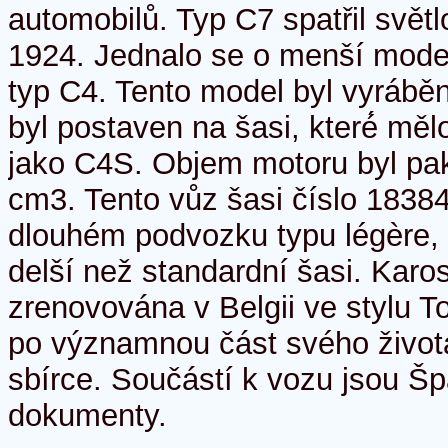
automobilů. Typ C7 spatřil světl
1924. Jednalo se o menší model
typ C4. Tento model byl vyrábě
byl postaven na šasi, které́ mě
jako C4S. Objem motoru byl pa
cm3. Tento vůz šasi číslo 1838
dlouhém podvozku typu légère, 
delší než standardní šasi. Karos
zrenovována v Belgii ve stylu To
po významnou část svého života
sbírce. Součástí k vozu jsou Šp
dokumenty.