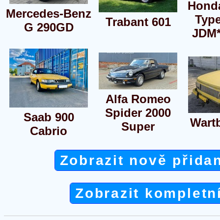
Honda
Mercedes-Benz
Typ
Trabant 601
G 290GD
JDM
Alfa Romeo
Spider 2000
Saab 900
Wart
Super
Cabrio
Zobrazit nově přida
Zobrazit kompletn