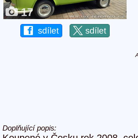
17
sdílet
sdílet
A
Doplňující popis:
Koupené v Česku rok 2008, cel