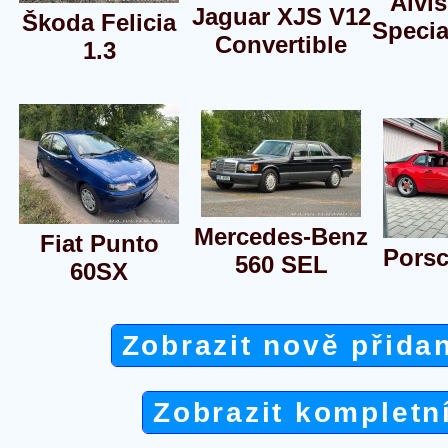
Alvi
Jaguar XJS V12
Škoda Felicia
Specia
Convertible
1.3
Mercedes-Benz
Fiat Punto
Porsc
560 SEL
60SX
Zobrazit nově přida
Zobrazit kompletn