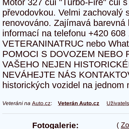
Motor 327 cui "Turbo-Fire" cui 
převodovkou. Velmi zachovalý st
renovováno. Zajímavá barevná 
informací na telefonu +420 608
VETERANINATRUC nebo What
POMOCI S DOVOZEM NEBO 
VAŠEHO NEJEN HISTORICKÉ
NEVÁHEJTE NÁS KONTAKTOVA
historických vozidel na jednom 
Veteráni na
Auto.cz
:
Veterán Auto.cz
Uživatel
Fotogalerie:
(
Zo