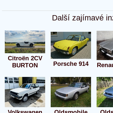
Další zajímavé in
Citroën 2CV
Porsche 914
Renau
BURTON
Volkswagen
Oldsmobile
Old