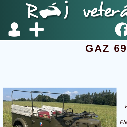
GAZ 6
Př