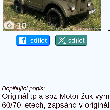
10
A
sdílet
sdílet
Doplňující popis:
Originál tp a spz Motor žuk vy
60/70 letech, zapsáno v originá