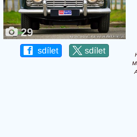
29
sdílet
sdílet
M
A