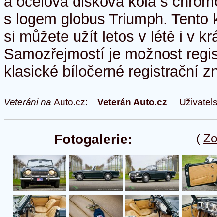
a ocelová disková kola s chrom
s logem globus Triumph. Tento 
si můžete užít letos v létě i v 
Samozřejmostí je možnost regi
klasické bíločerné registrační z
Veteráni na
Auto.cz
:
Veterán Auto.cz
Uživatel
Fotogalerie:
(
Zo