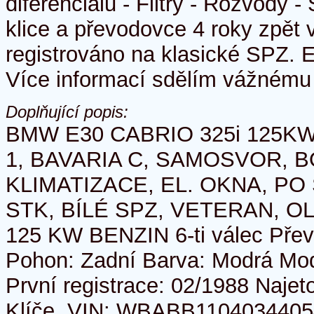
diferenciálu - Filtry - Rozvody -
klice a převodovce 4 roky zpět
registrováno na klasické SP
Více informací sdělím vážnému 
Doplňující popis:
BMW E30 CABRIO 325i 125KW
1, BAVARIA C, SAMOSVOR, 
KLIMATIZACE, EL. OKNA, PO
STK, BÍLÉ SPZ, VETERAN, OL
125 KW BENZIN 6-ti válec Pře
Pohon: Zadní Barva: Modrá Mod
První registrace: 02/1988 Naje
Klíče, VIN: WBABB1104034405