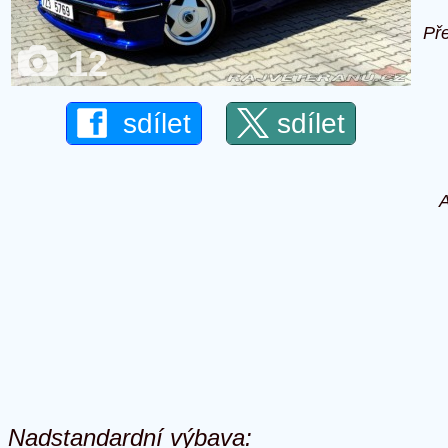
Př
12
sdílet
sdílet
A
Nadstandardní výbava: