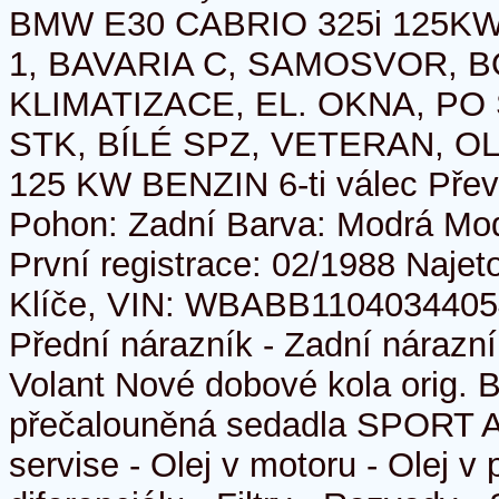
BMW E30 CABRIO 325i 125KW
1, BAVARIA C, SAMOSVOR, 
KLIMATIZACE, EL. OKNA, PO
STK, BÍLÉ SPZ, VETERAN, OL
125 KW BENZIN 6-ti válec Pře
Pohon: Zadní Barva: Modrá Mod
První registrace: 02/1988 Naje
Klíče, VIN: WBABB1104034405
Přední nárazník - Zadní nárazník
Volant Nové dobové kola orig
přečalouněná sedadla SPORT A
servise - Olej v motoru - Olej v