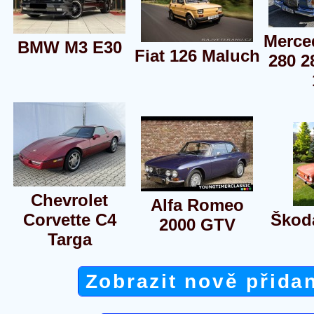
Merce
BMW M3 E30
Fiat 126 Maluch
280 2
Chevrolet
Alfa Romeo
Corvette C4
Škod
2000 GTV
Targa
Zobrazit nově přida