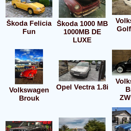
Vol
Škoda Felicia
Škoda 1000 MB
Golf
Fun
1000MB DE
LUXE
Vol
Opel Vectra 1.8i
B
Volkswagen
ZW
Brouk