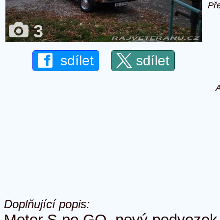
Př
3
sdílet
sdílet
A
Doplňující popis:
Motor S po GO, nový podvozek,