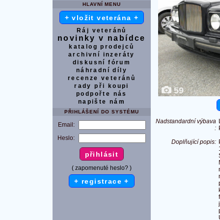
HLAVNÍ MENU
+ vložit veterána +
Ráj veteránů
novinky v nabídce
katalog prodejců
archivní inzeráty
diskusní fórum
náhradní díly
recenze veteránů
rady při koupi
59
podpořte nás
napište nám
PŘIHLÁŠENÍ DO SYSTÉMU
Nadstandardní výbava
Email:
:
Heslo:
Doplňující popis:
( zapomenuté heslo? )
+ registrace +