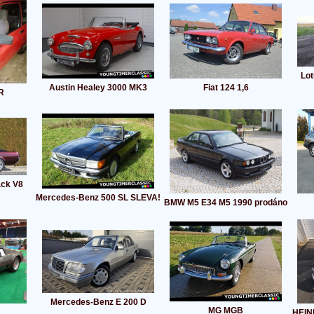
Lot
Austin Healey 3000 MK3
Fiat 124 1,6
R
ack V8
Mercedes-Benz 500 SL SLEVA!
BMW M5 E34 M5 1990 prodáno
Mercedes-Benz E 200 D
MG MGB
HEIN