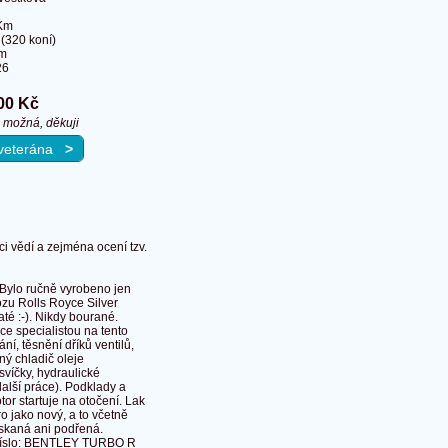
Km
(320 koní)
cm
26
00 Kč
 možná, děkuji
a veterána
>
i vědí a zejména ocení tzv.
Bylo ručně vyrobeno jen
ozu Rolls Royce Silver
té :-). Nikdy bourané.
e specialistou na tento
í, těsnění dříků ventilů,
ný chladič oleje
svíčky, hydraulické
další práce). Podklady a
tor startuje na otočení. Lak
o jako nový, a to včetně
askaná ani podřená.
í číslo: BENTLEY TURBO R