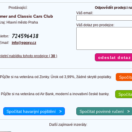
Prodávající:
Odpovědět prodejci na 
Váš email:
mer and Classic Cars Club
raj: Hlavní město Praha
Váš dotaz pro prodejce:
elefon:
Email:
info@epoxy.cz
pletní nabídku tohoto prodejce (
30
)
ůjčte si na veterána od Zonky. Úrok od 3,99%, žádné skryté poplatky.
Spočít
Půjčte si na veterána od Air Bank, moderní a inovativní české banky.
Spočíta
Spočítat havarijní pojištění
>
Spočítat povinné ručení
>
Další zajímavé inzeráty: