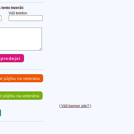
tento inzerát:
Váš telefon:
at půjčku na veterána
t půjčku na veterána
( Váš banner zde? )