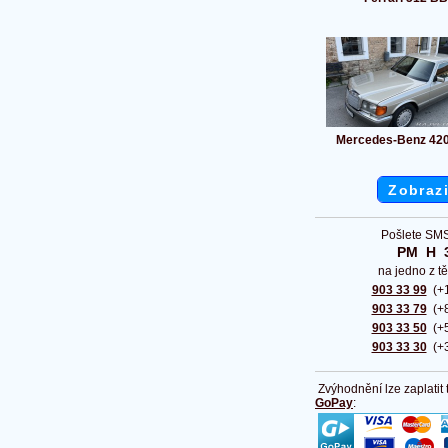
Mercedes-Benz 42
Zobrazi
Pošlete SMS
PM  H  
na jedno z tě
903 33 99
(+1
903 33 79
(+8
903 33 50
(+5
903 33 30
(+3
Zvýhodnění lze zaplatit
GoPay
: