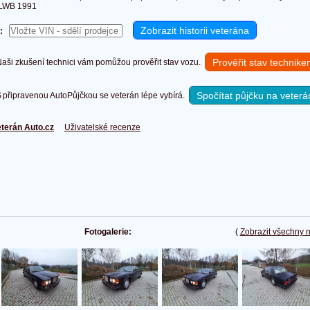
LWB 1991
:
Prověřit stav technik
ši zkušení technici vám pomůžou prověřit stav vozu.
Spočítat půjčku na veterá
připravenou AutoPůjčkou se veterán lépe vybírá.
terán Auto.cz
Uživatelské recenze
Fotogalerie:
(
Zobrazit všechny 