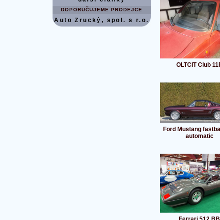
DOPORUČUJEME PRODEJCE
Auto Zrucký, spol. s r.o.
OLTCIT Club 11
Ford Mustang fastb
automatic
Ferrari 512 BB