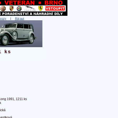
 vozy
|
Ráj aut
1 ks
Long 1991, 1211 ks
a
ická
vestková