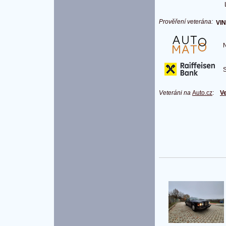
Prověření veterána:
VIN
Na
S 
Veteráni na
Auto.cz
:
Ve