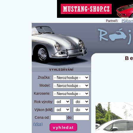
Partneři:
Půjčovn
Be
VYHLEDÁVÁNÍ
Značka:
Model:
Karoserie:
Rok výroby:
Výkon [kW]:
Cena od:
do:
(Více)