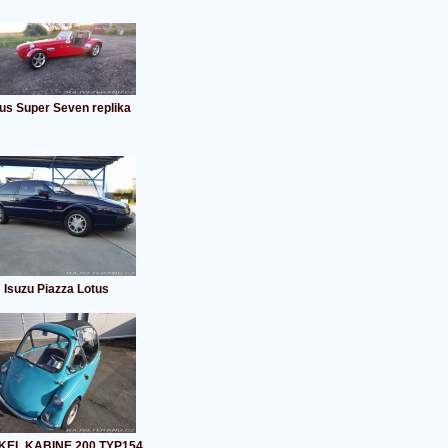
us Super Seven replika
Isuzu Piazza Lotus
KEL KABINE 200 TYP154