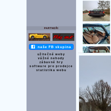
PARTNEŘI
naše FB skupina
užitečné weby
vážné nehody
zábavné hry
software pro prodejce
statistika webu