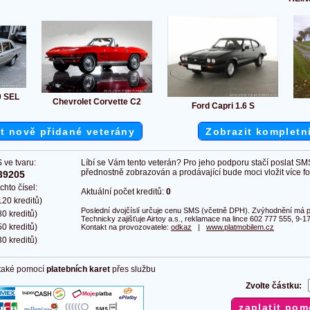
0 SEL
Chevrolet Corvette C2
Ford Capri 1.6 S
t nově přidané veterány
Zobrazit kompletn
 ve tvaru:
Líbí se Vám tento veterán? Pro jeho podporu stačí poslat SM
přednostně zobrazován a prodávající bude moci vložit více fot
39205
chto čísel:
Aktuální počet kreditů:
0
20 kreditů)
Poslední dvojčíslí určuje cenu SMS (včetně DPH). Zvýhodnění má pl
0 kreditů)
Technicky zajišťuje Airtoy a.s., reklamace na lince 602 777 555, 9-17
0 kreditů)
Kontakt na provozovatele:
odkaz
|
www.platmobilem.cz
0 kreditů)
 také pomocí
platebních karet
přes službu
Zvolte částku: