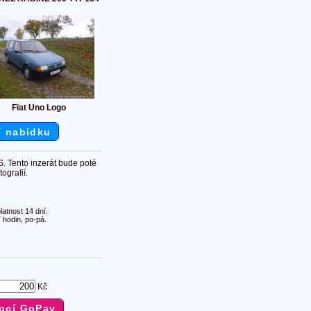
Fiat Uno Logo
í nabídku
S. Tento inzerát bude poté
ografií.
atnost 14 dní.
 hodin, po-pá.
Kč