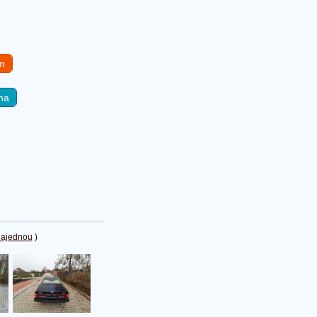
em
na
najednou
)