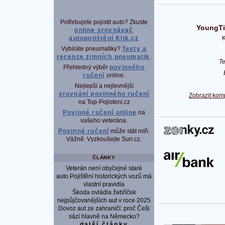
Potřebujete pojistit auto? Zkuste
YoungTi
online srovnávač
K
autopojištění Klik.cz
Vybíráte pneumatiky?
Testy a
recenze zimních pneumatik
.
T
Přehledný výběr
povinného
ručení
online.
Nejlepší a nejlevnější
srovnání povinného ručení
Zobrazit kom
na Top-Pojisteni.cz
Povinné ručení online
na
vašeho veterána.
P
Povinné ručení
může stát míň.
Vážně. Vyzkoušejte Suri.cz.
ČLÁNKY
Veterán není obyčejné staré
auto.Pojištění historických vozů má
vlastní pravidla
Škoda ovládla žebříček
nejpůjčovanějších aut v roce 2025
Dovoz aut ze zahraničí: proč Češi
sází hlavně na Německo?
další články