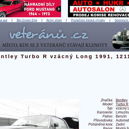
a aut
|
Big Green Egg
|
Army shop
|
Povlečení české výroby
|
Sportovní
ntley Turbo R vzácný Long 1991, 121
Značka:
Bentley
Model:
Turbo R
Typ:
vzácný 
Karoserie:
Limuzín
Palivo:
Benzín
Převodovka:
Automat
Poháněná kola:
Zadní
Barva:
Modrá š