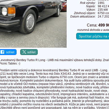
Rok výroby:
1991
Najeto:
98 412 
Výkon:
235 kW 
Zdvihový objem:
6750 c
Datum aktualizace:
24.7.20
Cena:
499 9
rozumná dohoda u auta
Spočítat půjčku n
sdílet
sdílet
Levostranný Bentley Turbo R Long - LWB má maximální výbavu tehdejší doby. Znalc
Picnic Tables :-)
Prodám velmi vzácný a dokonce levostranný Bentley Turbo R ve verzi LWB - Long. 
1211 kusů této verze Long. Tento kus má číslo X34143. Jedná se o sesterský vůz v
Spirit, se špičkovým motorem Turbo o objemu 6750 ccm. Ocení jen znalci a aristokra
Nulová koroze. Kompletní palubní dokumentace. Na autě byla udělána spousta prác
model a to včetně GO motoru (repase hlav válců, výměna ventilových vík, těsnění, sán
nová hydraulická zdvihátka, kompletní přetěsnění motoru, nové hadice vody, přídav
převodovky, nové hadice chlazení převodovky, nové hydraulické koule, nové oleje, 
kapaliny, chladící kapalina, odvzdušnění brzd, impregnace interiéru, autobaterie a 
fotky z oprav a servisu jsou k dispozici. Vše funguje jak má, automat řadí hladce, mo
je trochu zašlý, pomohlo by rozleštění a pořádná péče. Interiér je přenádherný, skor
potahů z pravého ovčího rouna na všech sedadlech. Kůže je jako nová, není popr
Ušlechtilé dřevo není poničené ani popraskané, lak na něm je v pořádku. Výrobn