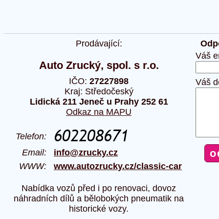
Prodávající:
Odpo
Váš e
Auto Zrucký, spol. s r.o.
IČO:
27227898
Váš d
Kraj: Středočeský
Lidická 211 Jeneč u Prahy 252 61
Odkaz na MAPU
Telefon:
Email:
info@zrucky.cz
WWW:
www.autozrucky.cz/classic-car
Nabídka vozů před i po renovaci, dovoz
náhradních dílů a bělobokých pneumatik na
historické vozy.