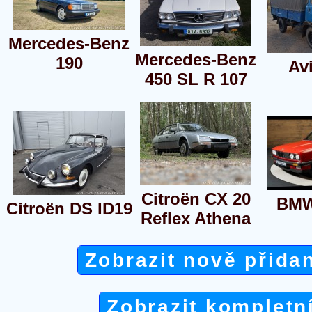
Mercedes-Benz
Mercedes-Benz
190
Av
450 SL R 107
Citroën CX 20
BMW
Citroën DS ID19
Reflex Athena
Zobrazit nově přida
Zobrazit kompletn