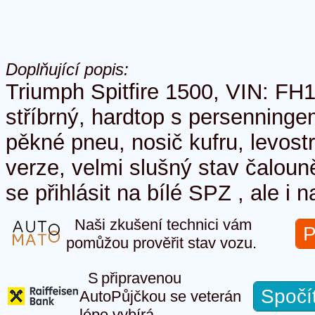
Doplňující popis:
Triumph Spitfire 1500, VIN: FH1
stříbrný, hardtop s persenninge
pěkné pneu, nosič kufru, levost
verze, velmi slušný stav čalou
se přihlásit na bílé SPZ , ale i 
Naši zkušení technici vám
P
pomůžou prověřit stav vozu.
S připravenou
Spočí
AutoPůjčkou se veterán
lépe vybírá.