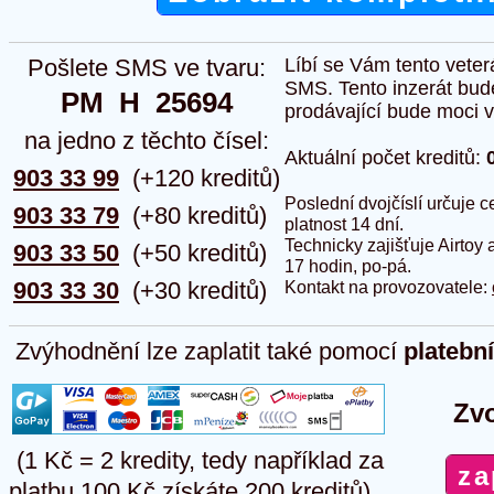
Pošlete SMS ve tvaru:
Líbí se Vám tento veter
SMS. Tento inzerát bud
PM  H  25694
prodávající bude moci vlo
na jedno z těchto čísel:
Aktuální počet kreditů:
903 33 99
(+120 kreditů)
Poslední dvojčíslí určuje
903 33 79
(+80 kreditů)
platnost 14 dní.
Technicky zajišťuje Airtoy 
903 33 50
(+50 kreditů)
17 hodin, po-pá.
903 33 30
(+30 kreditů)
Kontakt na provozovatele:
Zvýhodnění lze zaplatit také pomocí
platebn
Zvo
(1 Kč = 2 kredity, tedy například za
platbu 100 Kč získáte 200 kreditů)