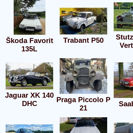
Stut
Trabant P50
Škoda Favorit
Vert
135L
Jaguar XK 140
Praga Piccolo P
DHC
Saa
21