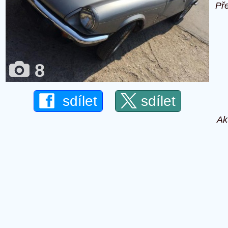
Př
8
sdílet
sdílet
Ak