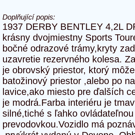
Doplňující popis:
1937 DERBY BENTLEY 4,2L D
krásny dvojmiestny Sports Tou
bočné odrazové trámy,kryty zad
uzavretie rezervného kolesa. Z
je obrovský priestor, ktorý môže
batožinový priestor ,alebo po 
lavice,ako miesto pre ďalších c
je modrá.Farba interiéru je tma
silné,tiché s ľahko ovládateľnou
prevodovkou.Vozidlo má pozná