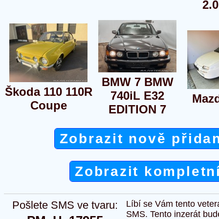
2.0
BMW 7 BMW
Škoda 110 110R
740iL E32
Mazd
Coupe
EDITION 7
Zobrazit nově přida
Zobrazit kompletn
Pošlete SMS ve tvaru:
Líbí se Vám tento veter
SMS. Tento inzerát bud