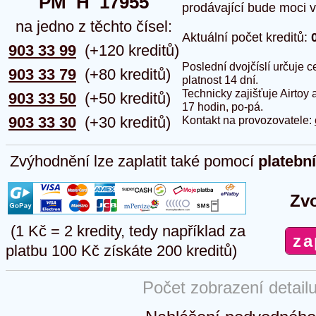
PM  H  17955
prodávající bude moci vlo
na jedno z těchto čísel:
Aktuální počet kreditů:
903 33 99
(+120 kreditů)
Poslední dvojčíslí určuje
903 33 79
(+80 kreditů)
platnost 14 dní.
Technicky zajišťuje Airtoy 
903 33 50
(+50 kreditů)
17 hodin, po-pá.
903 33 30
(+30 kreditů)
Kontakt na provozovatele:
Zvýhodnění lze zaplatit také pomocí
platebn
Zvo
(1 Kč = 2 kredity, tedy například za
platbu 100 Kč získáte 200 kreditů)
Počet zobrazení detail