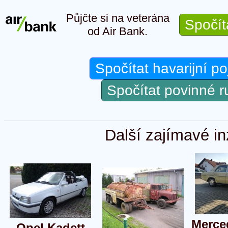
Půjčte si na veterána
Spočít
od Air Bank.
Spočítat havarijní po
Spočítat povinné 
Další zajímavé in
Merce
Opel Kadett