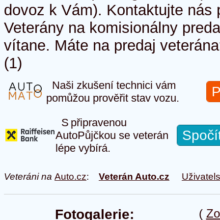
dovoz k Vám). Kontaktujte nás p
Veterány na komisionálny preda
vítane. Máte na predaj veterán
(1)
Naši zkušení technici vám
P
pomůžou prověřit stav vozu.
S připravenou
Spočí
AutoPůjčkou se veterán
lépe vybírá.
Veteráni na
Auto.cz
:
Veterán Auto.cz
Uživatel
Fotogalerie:
(
Zo