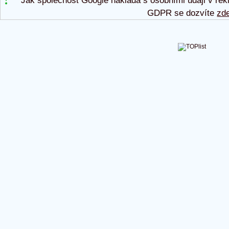
Jak společnost Google nakládá s osobními údaji v rek
GDPR se dozvíte
zd