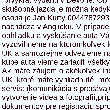
,prvýkrát vydanú v Devone. Obh
skúšobná jazda je možná kedyk
osoba je Jan Kurty 0044787293
nachádza v Anglicku. V prípad
obhliadku a vyskúšanie auta V
vyzdvihneme na ktoromkoľvek l
UK a samozrejme odvezieme nas
kúpe auta vieme zariadiť všetky
Ak máte záujem o akékoľvek iné
UK, ktoré máte vyhliadnuté, mô
servis: (komunikácia s predávaj
vytvorenie videa a fotografií,pr
dokumentov pre registráciu,spr