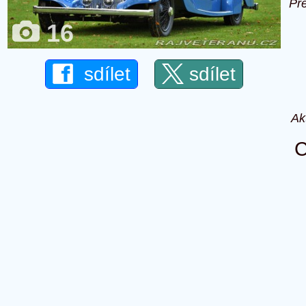
Př
16
sdílet
sdílet
Ak
C