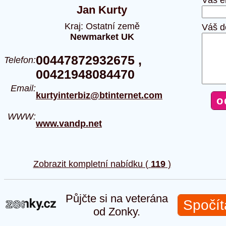
Váš e
Jan Kurty
Kraj: Ostatní země
Váš d
Newmarket UK
00447872932675 ,
Telefon:
00421948084470
Email:
kurtyinterbiz@btinternet.com
WWW:
www.vandp.net
Zobrazit kompletní nabídku (
119
)
Půjčte si na veterána
Spočít
od Zonky.