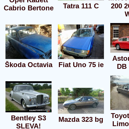
Tatra 111 C
200 2
Cabrio Bertone
W
Asto
Škoda Octavia
Fiat Uno 75 ie
DB 
Toyo
Bentley S3
Mazda 323 bg
Limo
SLEVA!